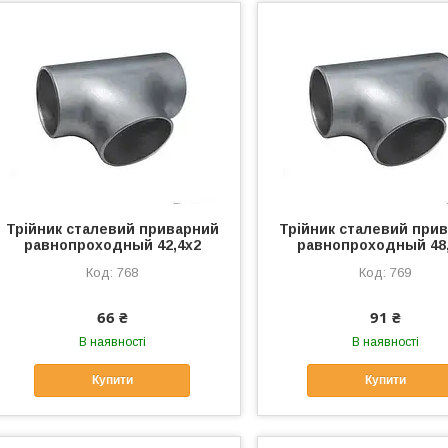
Трійник сталевий приварний
Трійник сталевий при
равнопроходный 42,4х2
равнопроходный 48
768
769
66 ₴
91 ₴
В наявності
В наявності
Купити
Купити