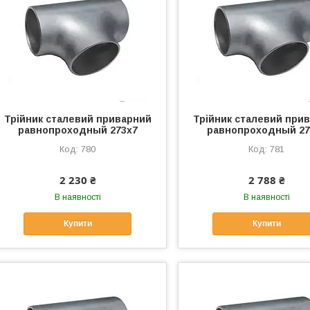
Трійник сталевий приварний
Трійник сталевий при
равнопроходный 273х7
равнопроходный 27
780
781
2 230 ₴
2 788 ₴
В наявності
В наявності
Купити
Купити