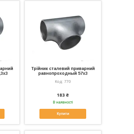
варний
Трійник сталевий приварний
,3х3
равнопроходный 57х3
770
183 ₴
В наявності
Купити