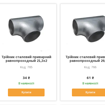
Трійник сталевий приварний
Трійник сталевий при
равнопроходный 21,3х2
равнопроходный 26
765
766
34 ₴
61 ₴
В наявності
В наявності
Купити
Купити