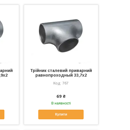
варний
Трійник сталевий приварний
,9х2
равнопроходный 33,7х2
767
69 ₴
В наявності
Купити