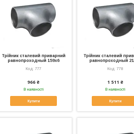
Трійник сталевий приварний
Трійник сталевий при
равнопроходный 159х6
равнопроходный 21
777
778
966 ₴
1 511 ₴
В наявності
В наявності
Купити
Купити