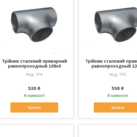
Трійник сталевий приварний
Трійник сталевий при
равнопроходный 108х6
равнопроходный 13
774
775
520 ₴
558 ₴
В наявності
В наявності
Купити
Купити