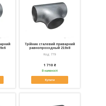
варний
Трійник сталевий приварний
9х6
равнопроходный 219х8
779
1 710 ₴
В наявності
Купити