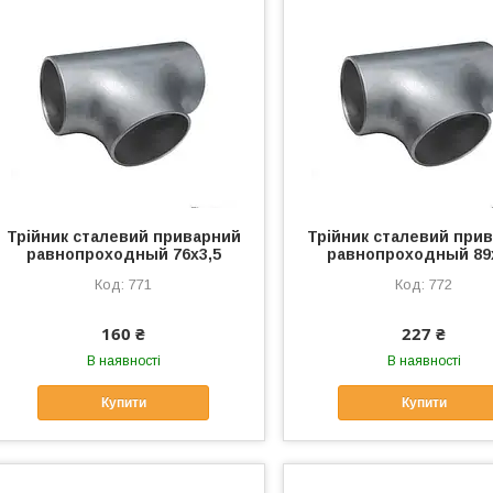
Трійник сталевий приварний
Трійник сталевий при
равнопроходный 76х3,5
равнопроходный 89
771
772
160 ₴
227 ₴
В наявності
В наявності
Купити
Купити