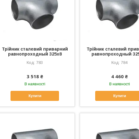
Трійник сталевий приварний
Трійник сталевий при
равнопроходный 325х8
равнопроходный 32
783
784
3 518 ₴
4 460 ₴
В наявності
В наявності
Купити
Купити