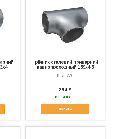
варний
Трійник сталевий приварний
3х4
равнопроходный 159х4,5
776
894 ₴
В наявності
Купити