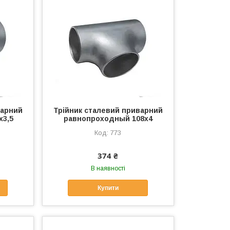
варний
Трійник сталевий приварний
х3,5
равнопроходный 108х4
773
374 ₴
В наявності
Купити