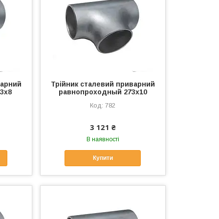
варний
Трійник сталевий приварний
3х8
равнопроходный 273х10
782
3 121 ₴
В наявності
Купити