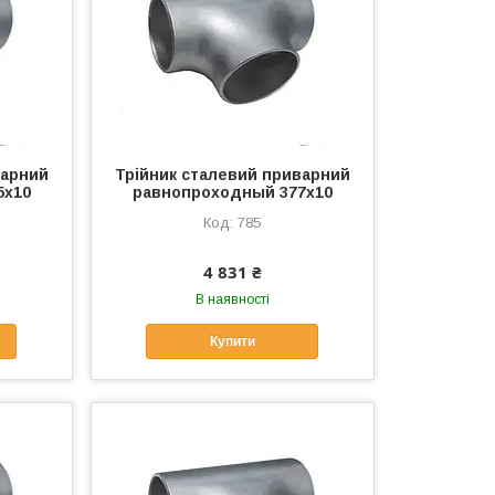
варний
Трійник сталевий приварний
5х10
равнопроходный 377х10
785
4 831 ₴
В наявності
Купити