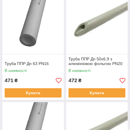
Труба ППР Дn 50х6,9 з
Труба ППР Дn 63 PN16
алюмінієвою фольгою PN20
В наявності
В наявності
471
472
₴
₴
Купити
Купити