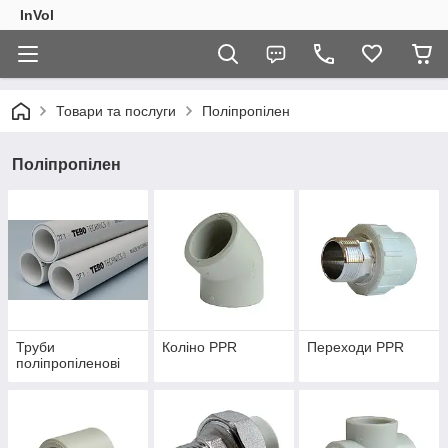
InVol
Товари та послуги
Поліпропілен
Поліпропілен
Труби
Коліно PPR
Переходи PPR
поліпропіленові