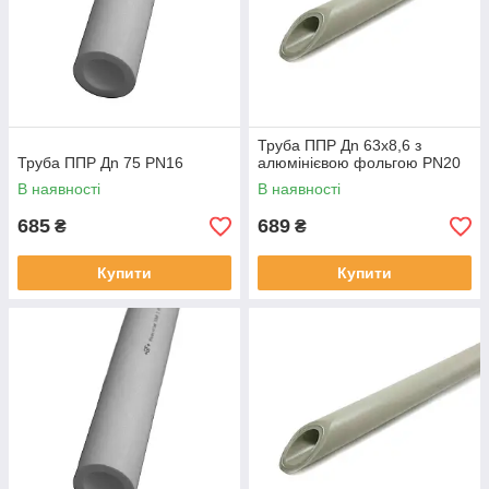
Труба ППР Дn 63х8,6 з
Труба ППР Дn 75 PN16
алюмінієвою фольгою PN20
В наявності
В наявності
685
689
₴
₴
Купити
Купити