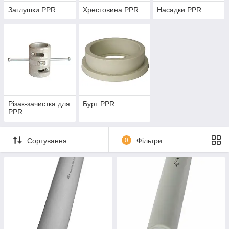
Заглушки PPR
Хрестовина PPR
Насадки PPR
Різак-зачистка для
Бурт PPR
PPR
Сортування
0
Фільтри