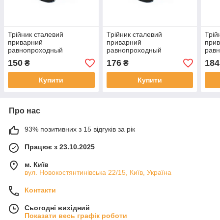
Трійник сталевий
Трійник сталевий
Трій
приварний
приварний
при
равнопроходный
равнопроходный
рав
оцинкований 42,4х2
оцинкований 48,3х3
оцин
150
176
184
₴
₴
Купити
Купити
Про нас
93% позитивних з 15 відгуків за рік
Працює з 23.10.2025
м. Київ
вул. Новокостянтинівська 22/15, Київ, Україна
Контакти
Сьогодні вихідний
Показати весь графік роботи