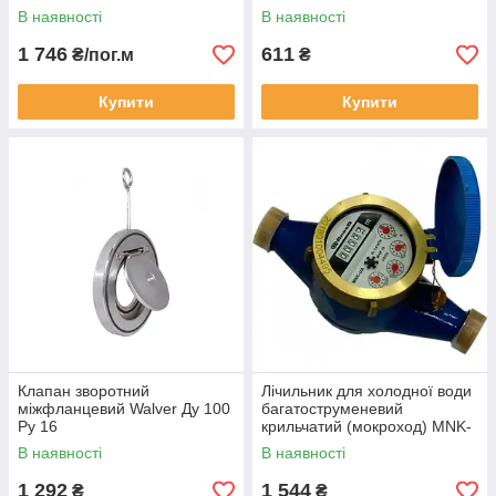
DHP
В наявності
В наявності
1 746
611
₴/пог.м
₴
Купити
Купити
Клапан зворотний
Лічильник для холодної води
міжфланцевий Walver Ду 100
багатоструменевий
Ру 16
крильчатий (мокроход) MNK-
UA-15 R80
В наявності
В наявності
1 292
1 544
₴
₴