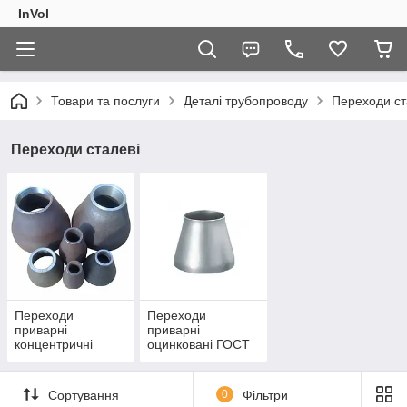
InVol
Товари та послуги
Деталі трубопроводу
Переходи ст
Переходи сталеві
Переходи
Переходи
приварні
приварні
концентричні
оцинковані ГОСТ
ГОСТ 17378
17375
Сортування
0
Фільтри