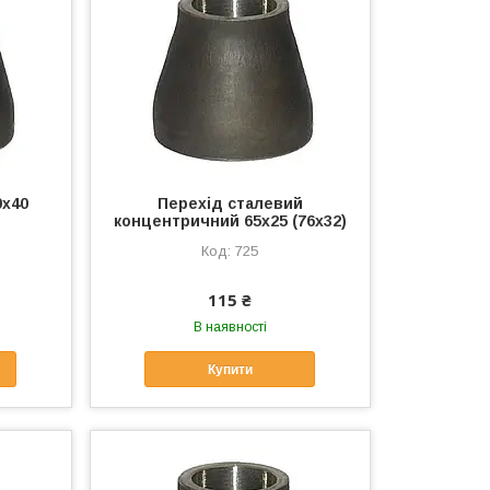
0х40
Перехід сталевий
концентричний 65х25 (76х32)
725
115 ₴
В наявності
Купити