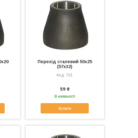
0х20
Перехід сталевий 50х25
(57х32)
721
59 ₴
В наявності
Купити