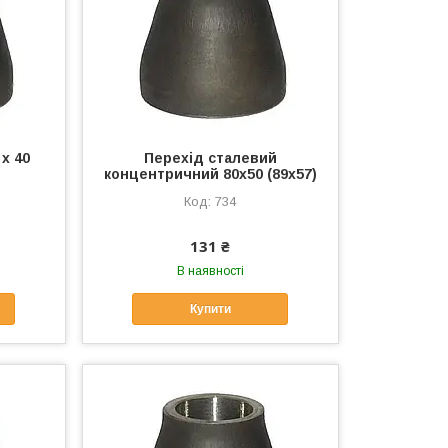
х 40
Перехід сталевий
концентричний 80х50 (89х57)
734
131 ₴
В наявності
Купити