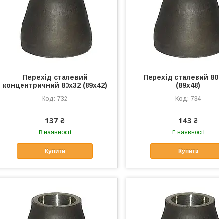
Перехід сталевий
Перехід сталевий 80 
концентричний 80х32 (89х42)
(89х48)
732
734
137 ₴
143 ₴
В наявності
В наявності
Купити
Купити