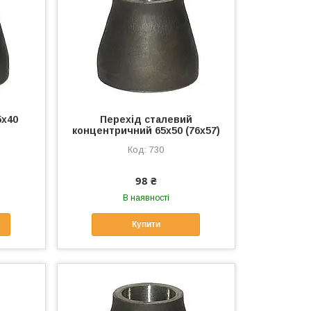
5х40
Перехід сталевий
концентричний 65х50 (76х57)
730
98 ₴
В наявності
Купити