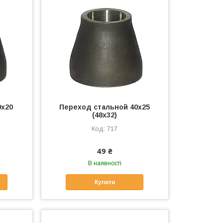
0х20
Переход стальной 40х25
(48х32)
717
49 ₴
В наявності
Купити