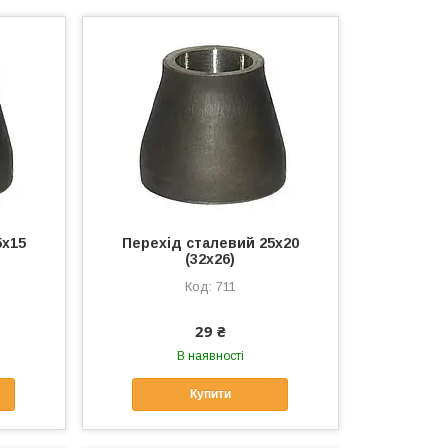
5х15
Перехід сталевий 25х20
(32х26)
711
29 ₴
В наявності
Купити