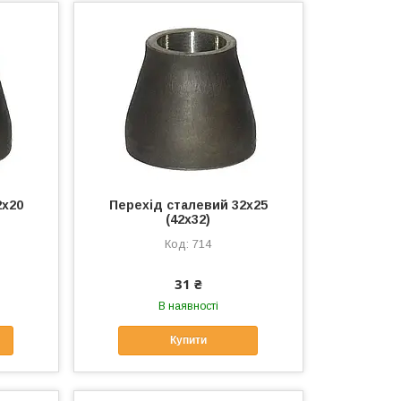
2х20
Перехід сталевий 32х25
(42х32)
714
31 ₴
В наявності
Купити