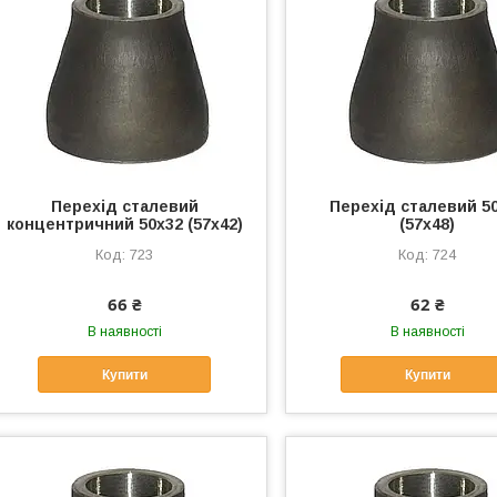
Перехід сталевий
Перехід сталевий 5
концентричний 50х32 (57х42)
(57х48)
723
724
66 ₴
62 ₴
В наявності
В наявності
Купити
Купити