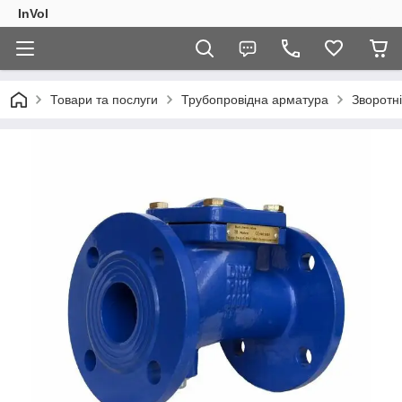
InVol
Товари та послуги
Трубопровідна арматура
Зворотн