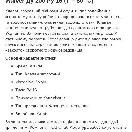
Walver Ду 200 Ру 16 (Т = 80 °С)
Клапан зворотний підйомний служить для запобігання
зворотному потоку робочого середовища в системах тепло-
та водопостачання, опалення, водопідготовки. Клапан
встановлюється на трубопровід за допомогою фланцевого
з'єднання. Запірний орган клапана виконаний як диска. У
статичному положенні середовища диск під власною вагою
опускається на сідло і переводить клапан у положення
«закрито» зворотного ходу середовища.
Основні характеристики
Бренд: Walver
Тип: Клапан зворотний
Матеріал: Чугун
Тиск: Ру 16
Призначення: Каналізація
Тип приєднання: Фланцеве з'єднання
Виробник: Китай
За запитом можлива комплектація фланцями у відповідь і
кріпленням. Компанія ТОВ Снаб-Арматура забезпечує клієнтів