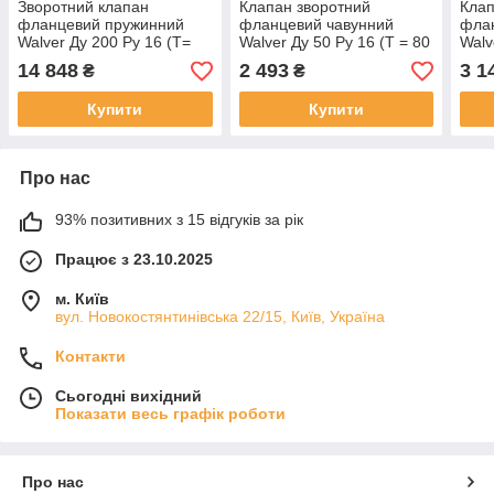
Зворотний клапан
Клапан зворотний
Клап
фланцевий пружинний
фланцевий чавунний
фла
Walver Ду 200 Ру 16 (Т=
Walver Ду 50 Ру 16 (Т = 80
Walv
-10..+120 °С)
°С)
°С)
14 848
2 493
3 1
₴
₴
Купити
Купити
Про нас
93% позитивних з 15 відгуків за рік
Працює з 23.10.2025
м. Київ
вул. Новокостянтинівська 22/15, Київ, Україна
Контакти
Сьогодні вихідний
Показати весь графік роботи
Про нас