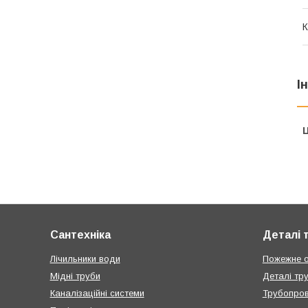
К
І
Ц
Сантехніка
Деталі 
Лічильники води
Пожежне 
Мідні труби
Деталі тр
Каналізаційні системи
Трубопров