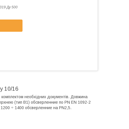
019 Ду 500
у 10/16
им комплектом необхідних документів. Довжина
верхнею (тип B1) обсверленние по PN EN 1092-2
 1200 ÷ 1400 обсверленние на PN2,5.