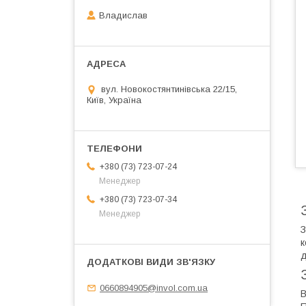
Владислав
вул. Новокостянтинівська 22/15,
Київ, Україна
+380 (73) 723-07-24
Менеджер
+380 (73) 723-07-34
Менеджер
З
к
д
0660894905@invol.com.ua
В