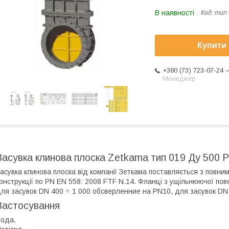
В наявності
Код:
тип 
Купити
+380 (73) 723-07-24
Менеджер
Засувка клинова плоска Zetkama тип 019 Ду 500 Р
асувка клинова плоска від компанії Зеткама поставляється з повн
онструкції по PN EN 558: 2008 FTF N.14. Фланці з ущільнюючої по
ля засувок DN 400 ÷ 1 000 обсверленние на PN10, для засувок DN
Застосування
ода.