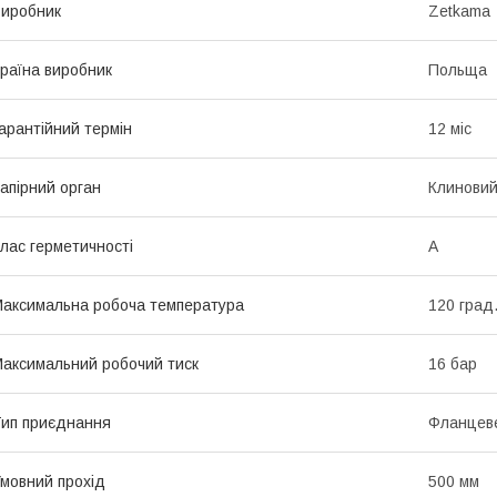
иробник
Zetkama
раїна виробник
Польща
арантійний термін
12 міс
апірний орган
Клинови
лас герметичності
А
аксимальна робоча температура
120 град
аксимальний робочий тиск
16 бар
ип приєднання
Фланцев
мовний прохід
500 мм