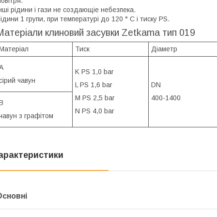
овітря.
нші рідини і гази не создающіe небезпека.
ідини 1 групи, при температурі до 120 ° C і тиску PS.
Матеріали клиновий засувки Zetkama тип 019
Матеріал
Тиск
Діаметр
А
K PS 1,0 bar
сірий чавун
L PS 1,6 bar
DN
M PS 2,5 bar
400-1400
В
N PS 4,0 bar
чавун з графітом
арактеристики
Основні