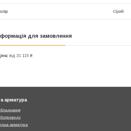
олір
Сірий
нформація для замовлення
іна:
від 31 115 ₴
та арматура
обладнання
убопроводу
ідна арматура