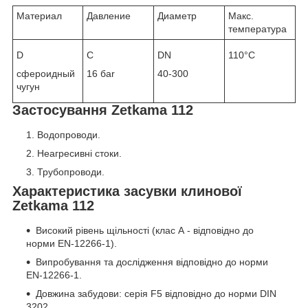
Материал
Давление
Диаметр
Макс.
температура
D
С
DN
110°C
сфероидный
16 баr
40-300
чугун
Застосування Zetkama 112
Водопроводи.
Неагресивні стоки.
Трубопроводи.
Характеристика засувки клинової
Zetkama 112
Високий рівень щільності (клас А - відповідно до
норми EN-12266-1).
Випробування та дослідження відповідно до норми
EN-12266-1.
Довжина забудови: серія F5 відповідно до норми DIN
3202.