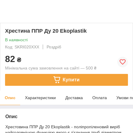
Хрестина ППР Ду 20 Ekoplastik
В наявності
Код: SKRI020XXX
Роздріб
82
₴
Мінімальна сума замовлення на сайті — 500 ₴
Купити
Опис
Характеристики
Доставка
Оплата
Умови п
Опис
Хрестовина ППР Ду 20 Ekoplastik - поліпропіленовий виріб
найголовнішою функцією якого є з'єднання труб діаметром