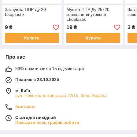
Заглушка ППР Ду 20
Муфта ППР Ду 25х20
Загл
Ekoplastik
зовнішня-внутрішня
зовн
Ekoplastik
9
19
3
₴
₴
₴
Купити
Купити
Про нас
93% позитивних з 15 відгуків за рік
Працює з 23.10.2025
м. Київ
вул. Новокостянтинівська 22/15, Київ, Україна
Контакти
Сьогодні вихідний
Показати весь графік роботи