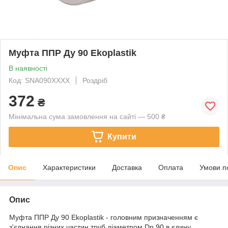
Муфта ППР Ду 90 Ekoplastik
В наявності
Код: SNA090XXXX
Роздріб
372
₴
Мінімальна сума замовлення на сайті — 500 ₴
Купити
Опис
Характеристики
Доставка
Оплата
Умови п
Опис
Муфта ППР Ду 90 Ekoplastik - головним призначенням є
з'єднання різних частин труб діаметром Dn 90 в єдину