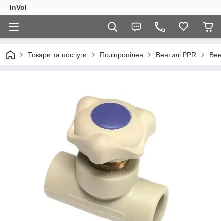
InVol
Товари та послуги
Поліпропілен
Вентилі PPR
Вен