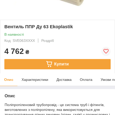
Вентиль ППР Ду 63 Ekoplastik
В наявності
Код: SVE063XXXX
Роздріб
4 762
₴
Купити
Опис
Характеристики
Доставка
Оплата
Умови п
Опис
Поліпропіленовий трубопровід - це система труб і фітингів,
виготовлених з поліпропілену, яка використовується для
транспортування різних речовин (рідин, газів) у промислових і