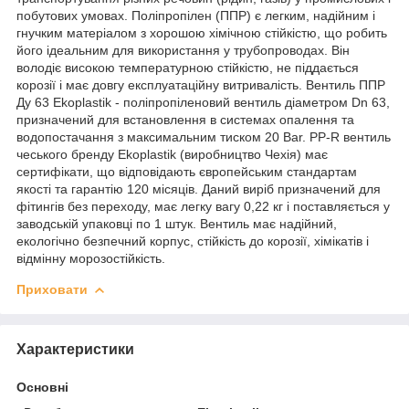
побутових умовах. Поліпропілен (ППР) є легким, надійним і
гнучким матеріалом з хорошою хімічною стійкістю, що робить
його ідеальним для використання у трубопроводах. Він
володіє високою температурною стійкістю, не піддається
корозії і має довгу експлуатаційну витривалість. Вентиль ППР
Ду 63 Ekoplastik - поліпропіленовий вентиль діаметром Dn 63,
призначений для встановлення в системах опалення та
водопостачання з максимальним тиском 20 Bar. PP-R вентиль
чеського бренду Ekoplastik (виробництво Чехія) має
сертифікати, що відповідають європейським стандартам
якості та гарантію 120 місяців. Даний виріб призначений для
фітингів без переходу, має легку вагу 0,22 кг і поставляється у
заводській упаковці по 1 штук. Вентиль має надійний,
екологічно безпечний корпус, стійкість до корозії, хімікатів і
відмінну морозостійкість.
Приховати
Характеристики
Основні