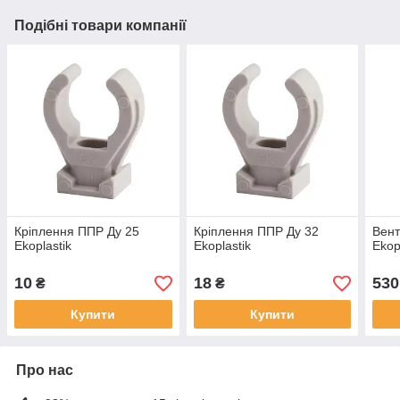
Подібні товари компанії
Кріплення ППР Ду 25
Кріплення ППР Ду 32
Вент
Ekoplastik
Ekoplastik
Ekop
10
18
530
₴
₴
Купити
Купити
Про нас