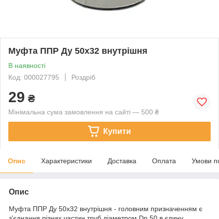
Муфта ППР Ду 50х32 внутрішня
В наявності
Код: 000027795
Роздріб
29
₴
Мінімальна сума замовлення на сайті — 500 ₴
Купити
Опис
Характеристики
Доставка
Оплата
Умови п
Опис
Муфта ППР Ду 50х32 внутрішня - головним призначенням є
з'єднання різних частин труб діаметром Dn 50 в єдину