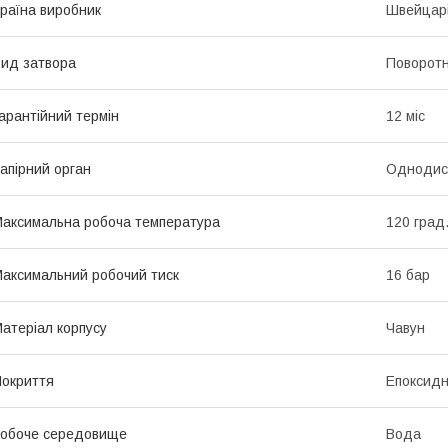
раїна виробник
Швейцар
ид затвора
Поворотн
арантійний термін
12 міс
апірний орган
Однодис
аксимальна робоча температура
120 град
аксимальний робочий тиск
16 бар
атеріал корпусу
Чавун
окриття
Епоксидн
обоче середовище
Вода