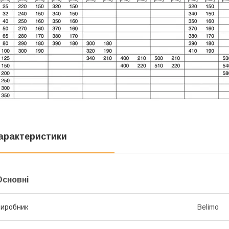
арактеристики
Основні
иробник
Belimo