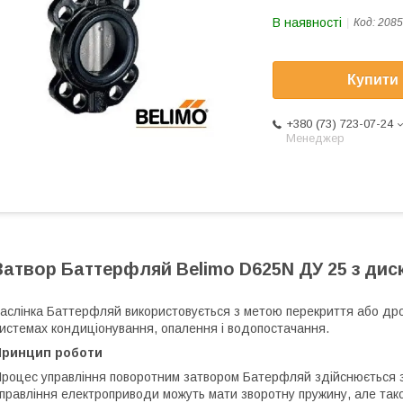
В наявності
Код:
2085
Купити
+380 (73) 723-07-24
Менеджер
Затвор Баттерфляй Belimo D625N ДУ 25 з диск
аслінка Баттерфляй використовується з метою перекриття або дро
истемах кондиціонування, опалення і водопостачання.
Принцип роботи
роцес управління поворотним затвором Батерфляй здійснюється з
правління електроприводи можуть мати зворотну пружину, але тако