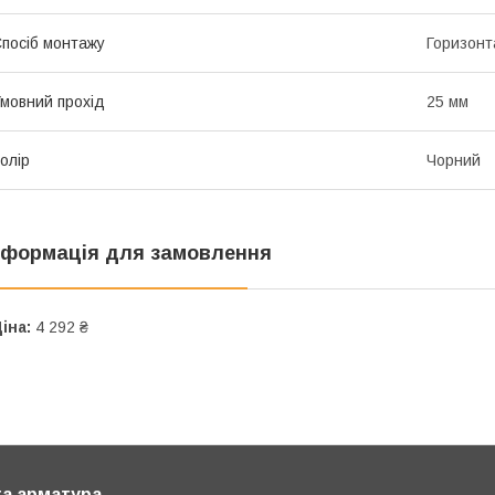
посіб монтажу
Горизонт
мовний прохід
25 мм
олір
Чорний
нформація для замовлення
іна:
4 292 ₴
та арматура