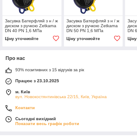
Засувка Батерфляй з н / ж
Засувка Батерфляй з н / ж
Засу
диском з ручкою Zetkama
диском з ручкою Zetkama
диск
DN 40 PN 1,6 МПа
DN 50 PN 1,6 МПа
DN 6
Ціну уточнюйте
Ціну уточнюйте
Цін
Про нас
93% позитивних з 15 відгуків за рік
Працює з 23.10.2025
м. Київ
вул. Новокостянтинівська 22/15, Київ, Україна
Контакти
Сьогодні вихідний
Показати весь графік роботи