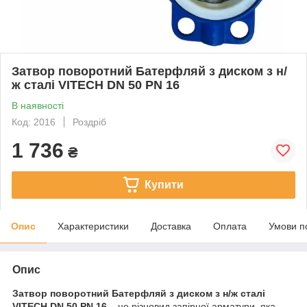
Затвор поворотний Батерфляй з диском з н/
ж сталі VITECH DN 50 PN 16
В наявності
Код: 2016
Роздріб
1 736
₴
Купити
Опис
Характеристики
Доставка
Оплата
Умови п
Опис
Затвор поворотний Батерфляй з диском з н/ж сталі
VITECH DN 50 PN 16
– це різновид запірної арматури, яка