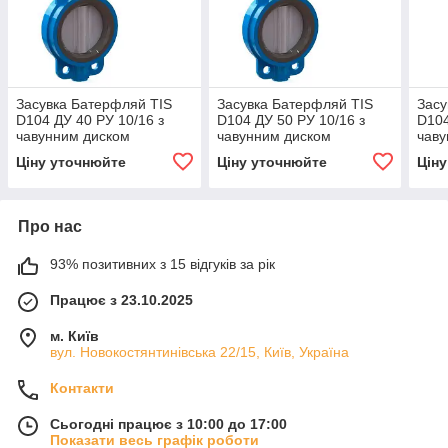
Засувка Батерфляй TIS
Засувка Батерфляй TIS
Засу
D104 ДУ 40 РУ 10/16 з
D104 ДУ 50 РУ 10/16 з
D104
чавунним диском
чавунним диском
чаву
Ціну уточнюйте
Ціну уточнюйте
Цін
Про нас
93% позитивних з 15 відгуків за рік
Працює з 23.10.2025
м. Київ
вул. Новокостянтинівська 22/15, Київ, Україна
Контакти
Сьогодні працює з 10:00 до 17:00
Показати весь графік роботи