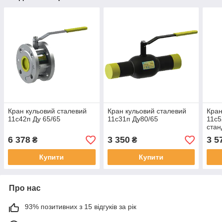
Кран кульовий сталевий
Кран кульовий сталевий
Кран
11с42п Ду 65/65
11с31п Ду80/65
11с5
стан
6 378
3 350
3 5
₴
₴
Купити
Купити
Про нас
93% позитивних з 15 відгуків за рік