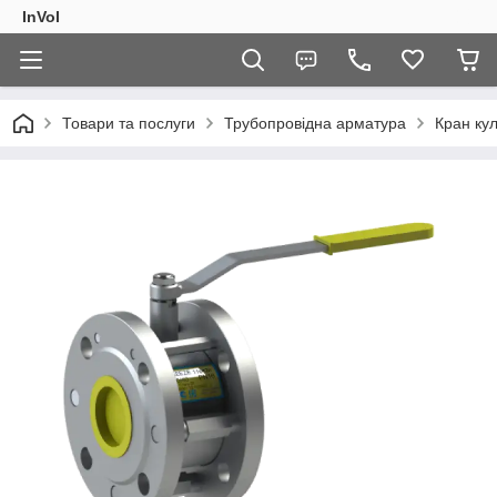
InVol
Товари та послуги
Трубопровідна арматура
Кран ку