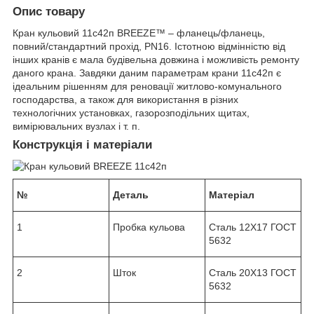
Опис товару
Кран кульовий 11с42п BREEZE™ – фланець/фланець,
повний/стандартний прохід, PN16. Істотною відмінністю від
інших кранів є мала будівельна довжина і можливість ремонту
даного крана. Завдяки даним параметрам крани 11с42п є
ідеальним рішенням для реновації житлово-комунального
господарства, а також для використання в різних
технологічних установках, газорозподільних щитах,
вимірювальних вузлах і т. п.
Конструкція і матеріали
№
Деталь
Матеріал
1
Пробка кульова
Сталь 12Х17 ГОСТ
5632
2
Шток
Сталь 20Х13 ГОСТ
5632