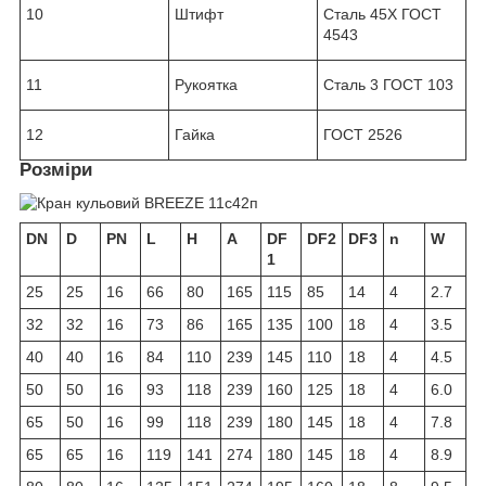
10
Штифт
Сталь 45Х ГОСТ
4543
11
Рукоятка
Сталь 3 ГОСТ 103
12
Гайка
ГОСТ 2526
Розміри
DN
D
PN
L
H
A
DF
DF2
DF3
n
W
1
25
25
16
66
80
165
115
85
14
4
2.7
32
32
16
73
86
165
135
100
18
4
3.5
40
40
16
84
110
239
145
110
18
4
4.5
50
50
16
93
118
239
160
125
18
4
6.0
65
50
16
99
118
239
180
145
18
4
7.8
65
65
16
119
141
274
180
145
18
4
8.9