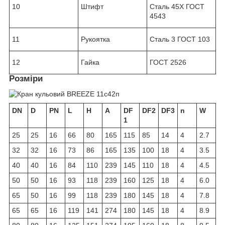
10
Штифт
Сталь 45Х ГОСТ
4543
11
Рукоятка
Сталь 3 ГОСТ 103
12
Гайка
ГОСТ 2526
Розміри
DN
D
PN
L
H
A
DF
DF2
DF3
n
W
1
25
25
16
66
80
165
115
85
14
4
2.7
32
32
16
73
86
165
135
100
18
4
3.5
40
40
16
84
110
239
145
110
18
4
4.5
50
50
16
93
118
239
160
125
18
4
6.0
65
50
16
99
118
239
180
145
18
4
7.8
65
65
16
119
141
274
180
145
18
4
8.9