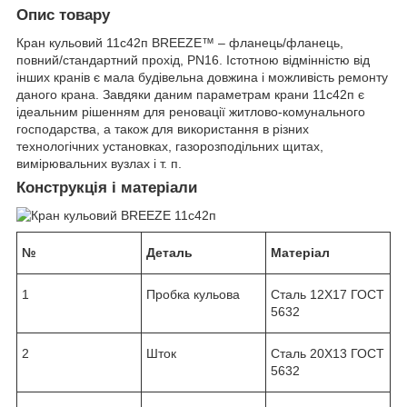
Опис товару
Кран кульовий 11с42п BREEZE™ – фланець/фланець,
повний/стандартний прохід, PN16. Істотною відмінністю від
інших кранів є мала будівельна довжина і можливість ремонту
даного крана. Завдяки даним параметрам крани 11с42п є
ідеальним рішенням для реновації житлово-комунального
господарства, а також для використання в різних
технологічних установках, газорозподільних щитах,
вимірювальних вузлах і т. п.
Конструкція і матеріали
№
Деталь
Матеріал
1
Пробка кульова
Сталь 12Х17 ГОСТ
5632
2
Шток
Сталь 20Х13 ГОСТ
5632