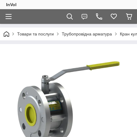
InVol
Товари та послуги
Трубопровідна арматура
Кран ку