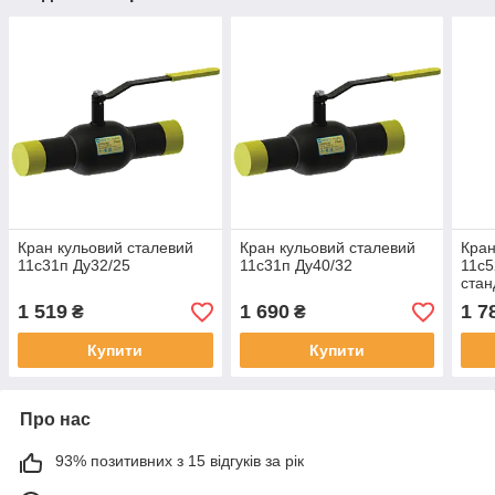
Кран кульовий сталевий
Кран кульовий сталевий
Кран
11с31п Ду32/25
11с31п Ду40/32
11с5
стан
1 519
1 690
1 7
₴
₴
Купити
Купити
Про нас
93% позитивних з 15 відгуків за рік