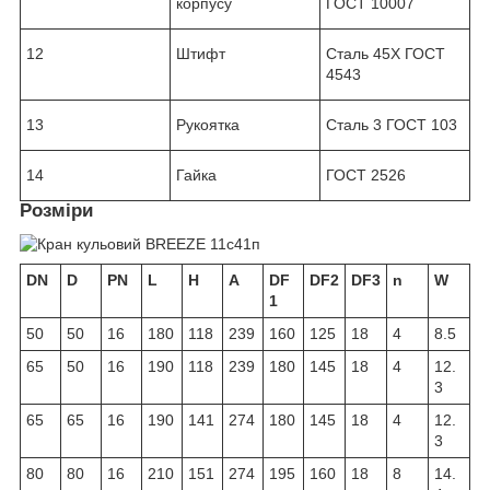
корпусу
ГОСТ 10007
12
Штифт
Сталь 45Х ГОСТ
4543
13
Рукоятка
Сталь 3 ГОСТ 103
14
Гайка
ГОСТ 2526
Розміри
DN
D
PN
L
H
A
DF
DF2
DF3
n
W
1
50
50
16
180
118
239
160
125
18
4
8.5
65
50
16
190
118
239
180
145
18
4
12.
3
65
65
16
190
141
274
180
145
18
4
12.
3
80
80
16
210
151
274
195
160
18
8
14.