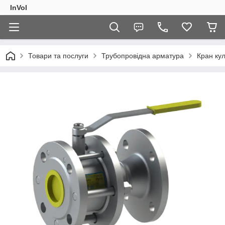
InVol
Товари та послуги
Трубопровідна арматура
Кран ку