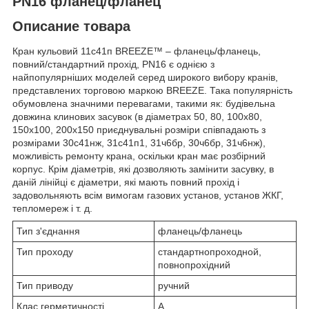
PN16 фланец/фланец
Описание товара
Кран кульовий 11с41п BREEZE™ – фланець/фланець,
повний/стандартний прохід, PN16 є однією з
найпопулярніших моделей серед широкого вибору кранів,
представлених торговою маркою BREEZE. Така популярність
обумовлена значними перевагами, такими як: будівельна
довжина клинових засувок (в діаметрах 50, 80, 100х80,
150х100, 200х150 приєднувальні розміри співпадають з
розмірами 30с41нж, 31с41п1, 31ч6бр, 30ч6бр, 31ч6нж),
можливість ремонту крана, оскільки кран має розбірний
корпус. Крім діаметрів, які дозволяють замінити засувку, в
даній лінійці є діаметри, які мають повний прохід і
задовольняють всім вимогам газових установ, установ ЖКГ,
тепломереж і т. д.
Тип з'єднання
фланець/фланець
Тип проходу
стандартнопроходной,
повнопрохідний
Тип приводу
ручний
Клас герметичності
А