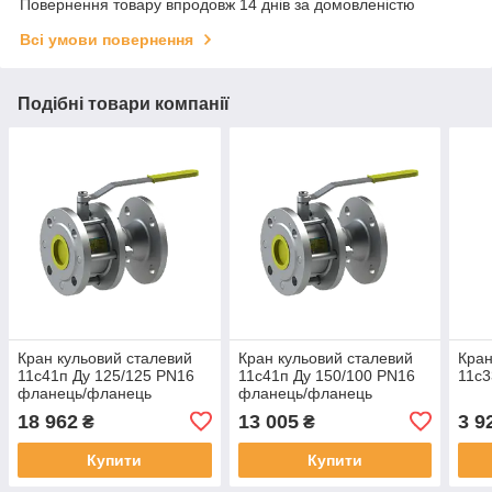
Повернення товару впродовж 14 днів за домовленістю
Всі умови повернення
Подібні товари компанії
Кран кульовий сталевий
Кран кульовий сталевий
Кран
11с41п Ду 125/125 PN16
11с41п Ду 150/100 PN16
11с3
фланець/фланець
фланець/фланець
18 962
13 005
3 9
₴
₴
Купити
Купити