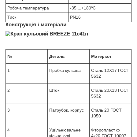
Робоча температура
-35....+180ºС
Тиск
PN16
Конструкція і матеріали
№
Деталь
Матеріал
1
Пробка кульова
Сталь 12Х17 ГОСТ
5632
2
Шток
Сталь 20Х13 ГОСТ
5632
3
Патрубок, корпус
Сталь 20 ГОСТ
1050
4
Ущільнювальне
Фторопласт ф
кільце кулі
4к20 ГОСТ 10007