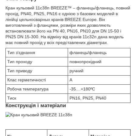
Кран кульовий 11с38п BREEZE™ – фланець/фланець, повний
прохід, PN40, PN25, PN16 є однією з базових моделей в
лінійці цельносварных кранів BREEZE Europe. Він
виготовлений з фланцями, розміри яких дозволяють
встановлювати його на PN 40, PN16, PN10 для DN 15-50 і
PN25 DN 15-300. На відміну від кранів 11с32п дана модель
має повний прохід у всіх представлених діаметрах.
Тип з'єднання
фланець/фланець
Тип проходу
повнопрохідний
Тип приводу
ручний
Клас герметичності
А
Робоча температура
-35....+180ºС
Тиск
PN16, PN25, PN40
Конструкція і матеріали