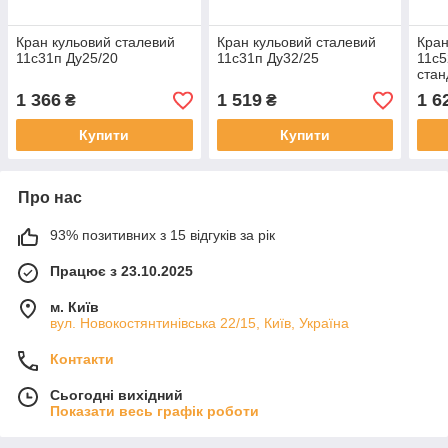
Кран кульовий сталевий
Кран кульовий сталевий
Кран
11с31п Ду25/20
11с31п Ду32/25
11с5
стан
1 366
1 519
1 6
₴
₴
Купити
Купити
Про нас
93% позитивних з 15 відгуків за рік
Працює з 23.10.2025
м. Київ
вул. Новокостянтинівська 22/15, Київ, Україна
Контакти
Сьогодні вихідний
Показати весь графік роботи