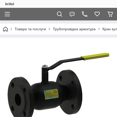
InVol
Товари та послуги
Трубопровідна арматура
Кран ку