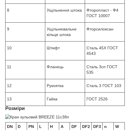
8
Ущільнення штока
Фторопласт - Ф4
ГОСТ 10007
9
Ущільнювальне
Фторсилоксан
кільце штока
10
Штифт
Сталь 45Х ГОСТ
4543
11
Фланець
Сталь 3сп ГОСТ
535
12
Рукоятка
Сталь 3 ГОСТ 103
13
Гайка
ГОСТ 2526
Розміри
DN
D
PN
L
H
A
DF
DF2
DF3
n
W