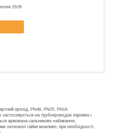
ересня 2026
ртний прохід, PN40, PN25, PN16
 застосовується на трубопроводах парових і
ься армована сальникове набивання,
яки затискної гайки можливо, при необхідності,
.