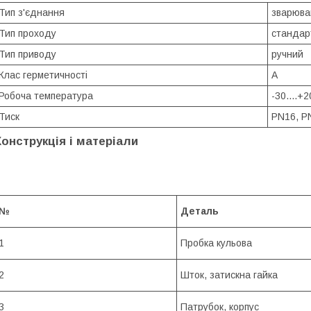
Тип з'єднання
зварюва
Тип проходу
стандар
Тип приводу
ручний
Клас герметичності
А
Робоча температура
-30....+
Тиск
PN16, P
Конструкція і матеріали
№
Деталь
1
Пробка кульова
2
Шток, затискна гайка
3
Патрубок, корпус