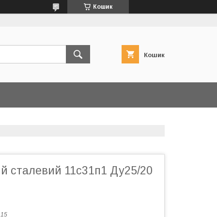
Кошик
Кошик
ий сталевий 11с31п1 Ду25/20
:
15