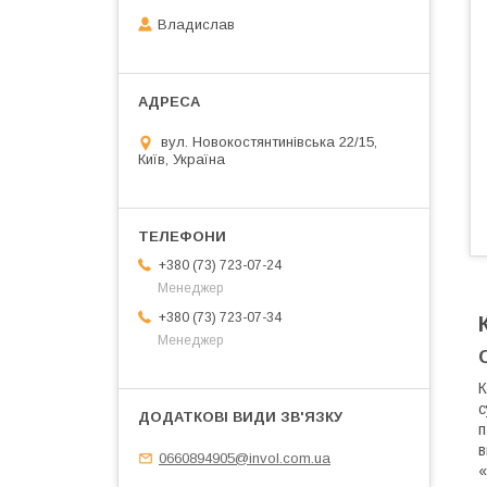
Владислав
вул. Новокостянтинівська 22/15,
Київ, Україна
+380 (73) 723-07-24
Менеджер
+380 (73) 723-07-34
Менеджер
К
с
п
в
0660894905@invol.com.ua
«