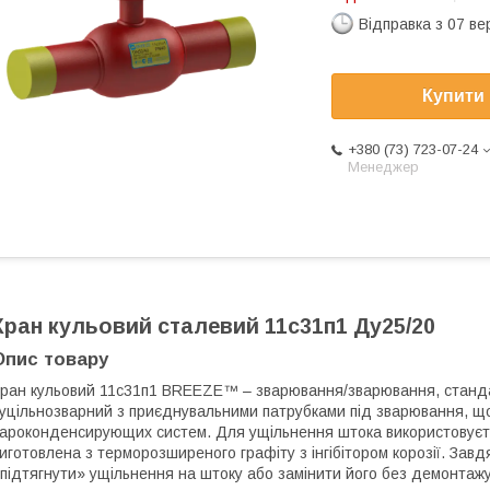
Відправка з 07 в
Купити
+380 (73) 723-07-24
Менеджер
Кран кульовий сталевий 11с31п1 Ду25/20
Опис товару
ран кульовий 11с31п1 BREEZE™ – зварювання/зварювання, станда
уцільнозварний з приєднувальними патрубками під зварювання, що
ароконденсирующих систем. Для ущільнення штока використовуєт
иготовлена з терморозширеного графіту з інгібітором корозії. Завд
підтягнути» ущільнення на штоку або замінити його без демонтажу