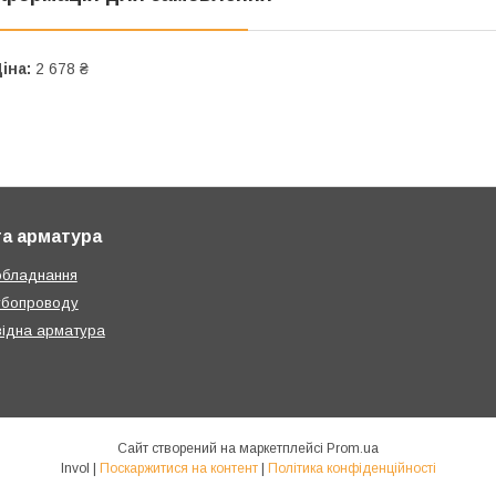
іна:
2 678 ₴
та арматура
обладнання
убопроводу
ідна арматура
Сайт створений на маркетплейсі
Prom.ua
Invol |
Поскаржитися на контент
|
Політика конфіденційності