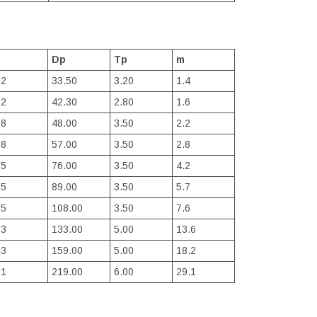
Dp
Tp
m
62
33.50
3.20
1.4
62
42.30
2.80
1.6
08
48.00
3.50
2.2
08
57.00
3.50
2.8
65
76.00
3.50
4.2
65
89.00
3.50
5.7
75
108.00
3.50
7.6
13
133.00
5.00
13.6
13
159.00
5.00
18.2
91
219.00
6.00
29.1