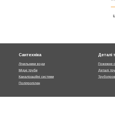
Ц
Сантехніка
Деталі 
Лічильники води
Пожежне 
Мідні труби
Деталі тр
Каналізаційні системи
Трубопров
Поліпропілен