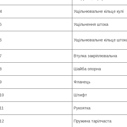
4
Ущільнювальне кільце кулі
5
Ущільнення штока
6
Ущільнювальне кільце шток
7
Втулка закріплювальна
8
Шайба опорна
9
Фланець
10
Штифт
11
Рукоятка
12
Пружина тарілчаста