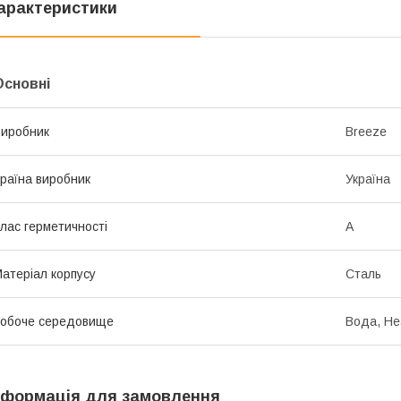
арактеристики
Основні
иробник
Breeze
раїна виробник
Україна
лас герметичності
А
атеріал корпусу
Сталь
обоче середовище
Вода, Не
нформація для замовлення