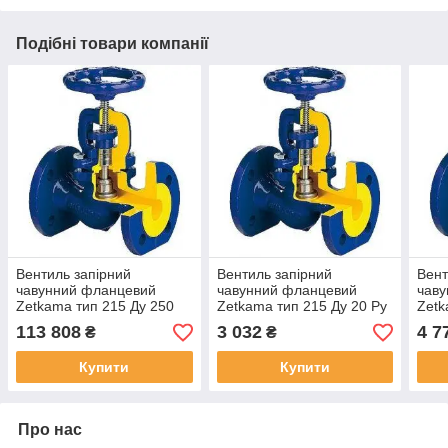
Подібні товари компанії
Вентиль запірний
Вентиль запірний
Вент
чавунний фланцевий
чавунний фланцевий
чав
Zetkama тип 215 Ду 250
Zetkama тип 215 Ду 20 Ру
Zetk
Ру 16
16
16
113 808
3 032
4 7
₴
₴
Купити
Купити
Про нас