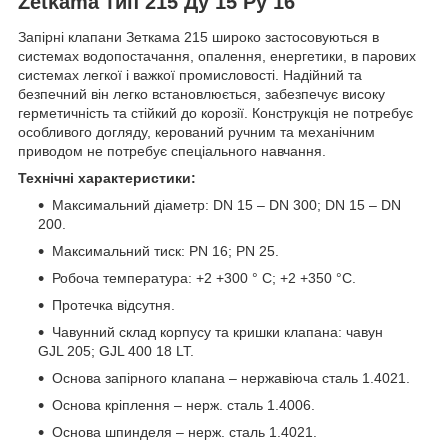
Zetkama тип 215 Ду 15 Ру 16
Запірні клапани Зеткама 215 широко застосовуються в
системах водопостачання, опалення, енергетики, в парових
системах легкої і важкої промисловості. Надійний та
безпечний він легко встановлюється, забезпечує високу
герметичність та стійкий до корозії. Конструкція не потребує
особливого догляду, керований ручним та механічним
приводом не потребує спеціального навчання.
Технічні характеристики:
Максимальний діаметр: DN 15 – DN 300; DN 15 – DN
200.
Максимальний тиск: PN 16; PN 25.
Робоча температура: +2 +300 ° C; +2 +350 °C.
Протечка відсутня.
Чавунний склад корпусу та кришки клапана: чавун
GJL 205; GJL 400 18 LT.
Основа запірного клапана – нержавіюча сталь 1.4021.
Основа кріплення – нерж. сталь 1.4006.
Основа шпинделя – нерж. сталь 1.4021.