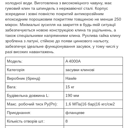
холодної води. Виготовлена з високоміцного чавуну, має
гумовий клин та шпиндель з нержавіючої сталі. Корпус
зсередини і зовні повністю покритий антикорозійним
епоксидним порошковим покриттям товщиною не менше 250
мікрон. Мінімальні зусилля на закриття в будь-якій ситуації
забезпечуються новою конструкцією клина та ущільнень, а
також спеціальними напрямними клина. Рухлива гайка клину
зроблена з латуні, стійкою до появи цинкового нальоту,
забезпечує ідеальне функціонування засувок, у тому числі у
разі високих навантажень.
Модель:
A 4000A
Категорія
засувки клинові
Виробник (бренд)
Hawle
Вага:
15 кг
Будівельна довжина L:
190 мм
Макс. робочий тиск Ру(Pn):
1,6 МПа|16 бар|16 кгс/см2
Приєднання:
фланцеве
Кількість отворів шт.:
8