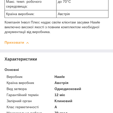
Макс. темп. робочого
до 70°С
середовища:
Країна виробник:
Австрія
Компанія Інвол Плюс надає своїм клієнтам засувки Hawle
виключно високої якості з повним комплектом необхідної
документації від виробника.
Приховати
Характеристики
Основні
Виробник
Hawle
Країна виробник
Австрія
Вид затвора
Однодисковий
Гарантійний термін
12 міс
Запірний орган
Клиновий
Клас герметичності
А
Максимальна робоча
70 град.