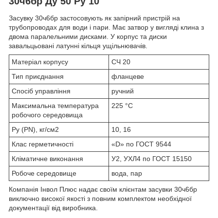
30ч6бр Ду 50 Ру 10
Засувку 30ч6бр застосовують як запірний пристрій на
трубопроводах для води і пари. Має затвор у вигляді клина з
двома паралельними дисками. У корпус та диски
завальцьовані латунні кільця ущільнювачів.
Матеріал корпусу
СЧ 20
Тип приєднання
фланцеве
Спосіб управління
ручний
Максимальна температура
225 °C
робочого середовища
Ру (PN), кг/см
2
10, 16
Клас герметичності
«D» по ГОСТ 9544
Кліматичне виконання
У2, УХЛ4 по ГОСТ 15150
Робоче середовище
вода, пар
Компанія Інвол Плюс надає своїм клієнтам засувки 30ч6бр
виключно високої якості з повним комплектом необхідної
документації від виробника.