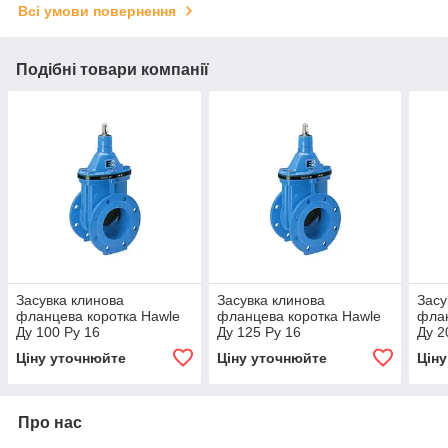
Всі умови повернення
Подібні товари компанії
Засувка клинова
Засувка клинова
Засу
фланцева коротка Hawle
фланцева коротка Hawle
флан
Ду 100 Ру 16
Ду 125 Ру 16
Ду 2
Ціну уточнюйте
Ціну уточнюйте
Цін
Про нас