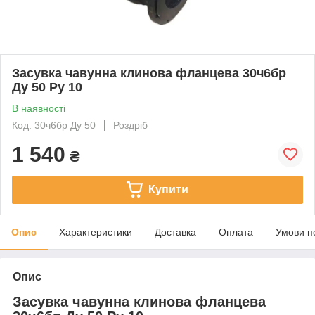
Засувка чавунна клинова фланцева 30ч6бр
Ду 50 Ру 10
В наявності
Код: 30ч6бр Ду 50
Роздріб
1 540
₴
Купити
Опис
Характеристики
Доставка
Оплата
Умови п
Опис
Засувка чавунна клинова фланцева