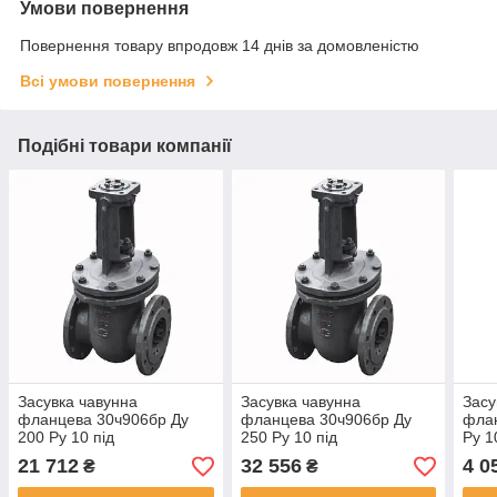
Умови повернення
Повернення товару впродовж 14 днів за домовленістю
Всі умови повернення
Подібні товари компанії
Засувка чавунна
Засувка чавунна
Засу
фланцева 30ч906бр Ду
фланцева 30ч906бр Ду
флан
200 Ру 10 під
250 Ру 10 під
Ру 1
електропривод
електропривод
21 712
32 556
4 0
₴
₴