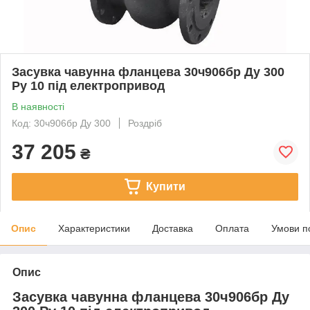
Засувка чавунна фланцева 30ч906бр Ду 300
Ру 10 під електропривод
В наявності
Код: 30ч906бр Ду 300
Роздріб
37 205
₴
Купити
Опис
Характеристики
Доставка
Оплата
Умови п
Опис
Засувка чавунна фланцева 30ч906бр Ду