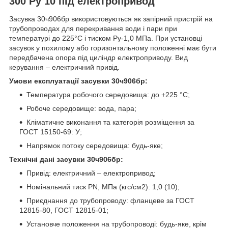
300 Ру 10 під електропривод
Засувка 30ч906бр використовуються як запірний пристрій на
трубопроводах для перекривання води і пари при
температурі до 225°С і тиском Ру-1,0 МПа. При установці
засувок у похилому або горизонтальному положенні має бути
передбачена опора під циліндр електроприводу. Вид
керування – електричний привід.
Умови експлуатації засувки 30ч906бр:
Температура робочого середовища: до +225 °С;
Робоче середовище: вода, пара;
Кліматичне виконання та категорія розміщення за
ГОСТ 15150-69: У;
Напрямок потоку середовища: будь-яке;
Технічні дані засувки 30ч906бр:
Привід: електричний – електропривод;
Номінальний тиск PN, МПа (кгс/см2): 1,0 (10);
Приєднання до трубопроводу: фланцеве за ГОСТ
12815-80, ГОСТ 12815-01;
Установче положення на трубопроводі: будь-яке, крім