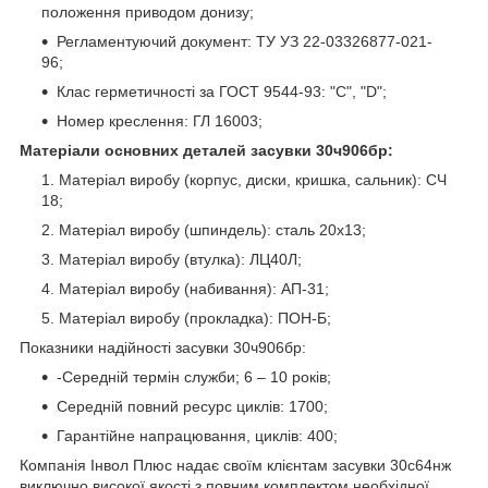
положення приводом донизу;
Регламентуючий документ: ТУ УЗ 22-03326877-021-
96;
Клас герметичності за ГОСТ 9544-93: "С", "D";
Номер креслення: ГЛ 16003;
Матеріали основних деталей засувки 30ч906бр:
Матеріал виробу (корпус, диски, кришка, сальник): СЧ
18;
Матеріал виробу (шпиндель): сталь 20х13;
Матеріал виробу (втулка): ЛЦ40Л;
Матеріал виробу (набивання): АП-31;
Матеріал виробу (прокладка): ПОН-Б;
Показники надійності засувки 30ч906бр:
-Середній термін служби; 6 – 10 років;
Середній повний ресурс циклів: 1700;
Гарантійне напрацювання, циклів: 400;
Компанія Інвол Плюс надає своїм клієнтам засувки 30с64нж
виключно високої якості з повним комплектом необхідної