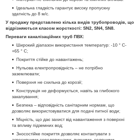
Ідеальна гладкість гарантує високу пропускну
здатність до 8 м/с.
У продажу представлено кілька видів трубопроводів, що
відрізняються класом жорсткості: SN2, SN4, SN8.
Переваги каналізаційних труб ПВХ:
Широкий діапазон використання температур: -10 ° С-
+65 ° С;
Покриття стійке до навантажень;
Нульова електропровідність – не потрібно
заземлювати;
Поверхня не схильна до корозії;
Конструкція не деформується, навіть за глибокого
закапування;
Безпека – відповідність санітарним нормам, що
дозволяє використовуватися для подачі питної води;
Міцність, що дає захист від навантаження з поверхні
та впливу підземних вод;
Зносостійке покриття дозволяє контактувати з
агресивними середовищами: лужними, соляними,