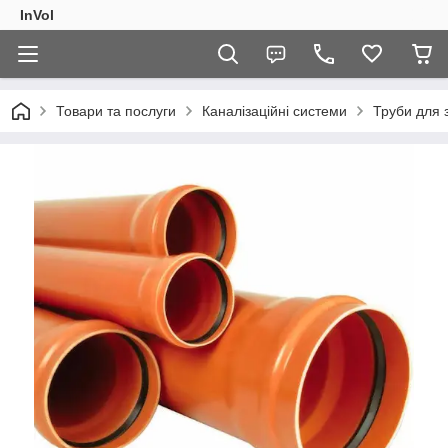
InVol
Товари та послуги
Каналізаційні системи
Труби для з