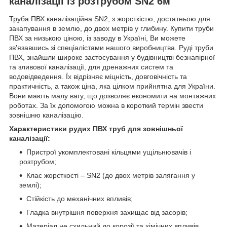
каналізації із розтрубом SN2 6м
Труба ПВХ каналізаційна SN2, з жорсткістю, достатньою для
закапування в землю, до двох метрів у глибину. Купити труби
ПВХ за низькою ціною, із заводу в Україні, Ви можете
зв'язавшись зі спеціалістами нашого виробництва. Руді труби
ПВХ, знайшли широке застосування у будівництві безнапірної
та зливової каналізації, для дренажних систем та
водовідведення. Їх відрізняє міцність, довговічність та
практичність, а також ціна, яка цілком прийнятна для України.
Вони мають малу вагу, що дозволяє економити на монтажних
роботах. За їх допомогою можна в короткий термін звести
зовнішню каналізацію.
Характеристики рудих ПВХ труб для зовнішньої
каналізації:
Пристрої укомплектовані кільцями ущільнювачів і
розтрубом;
Клас жорсткості – SN2 (до двох метрів залягання у
землі);
Стійкість до механічних впливів;
Гладка внутрішня поверхня захищає від засорів;
Матеріал не схильний до корозії та хімічних впливів.