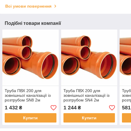
Всі умови повернення
Подібні товари компанії
Труба ПВХ 200 для
Труба ПВХ 200 для
Труб
зовнішньої каналізації із
зовнішньої каналізації із
зовн
розтрубом SN8 2м
розтрубом SN4 2м
розт
1 432
1 244
581
₴
₴
Купити
Купити