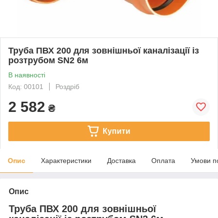
Труба ПВХ 200 для зовнішньої каналізації із
розтрубом SN2 6м
В наявності
Код: 00101
Роздріб
2 582
₴
Купити
Опис
Характеристики
Доставка
Оплата
Умови п
Опис
Труба ПВХ 200 для зовнішньої