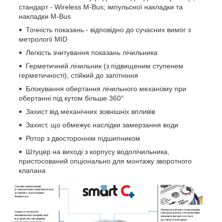
стандарт - Wireless M-Bus; імпульсної накладки та
накладки M-Bus
Точність показань - відповідно до сучасних вимог з
метрології MID
Легкість зчитування показань лічильника
Герметичний лічильник (з підвищеним ступенем
герметичності), стійкий до запітніння
Блокування обертання лічильного механізму при
обертанні під кутом більше 360°
Захист від механічних зовнішніх впливів
Захист, що обмежує наслідки замерзання води
Ротор з двостороннім підшипником
Штуцер на виході з корпусу водолічильника,
пристосований опціонально для монтажу зворотного
клапана