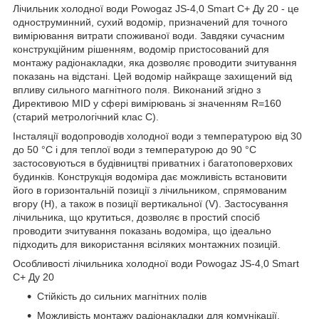
Лічильник холодної води Powogaz JS-4,0 Smart C+ Ду 20 - це
одноструминний, сухий водомір, призначений для точного
вимірювання витрати споживаної води. Завдяки сучасним
конструкційним рішенням, водомір пристосований для
монтажу радіонакладки, яка дозволяє проводити зчитування
показань на відстані. Цей водомір найкраще захищений від
впливу сильного магнітного поля. Виконаний згідно з
Директивою MID у сфері вимірювань зі значенням R=160
(старий метрологічний клас С).
Інсталяції водопроводів холодної води з температурою від 30
до 50 °С і для теплої води з температурою до 90 °С
застосовуються в будівництві приватних і багатоповерхових
будинків. Конструкція водоміра дає можливість встановити
його в горизонтальній позиції з лічильником, спрямованим
вгору (H), а також в позиції вертикальної (V). Застосування
лічильника, що крутиться, дозволяє в простий спосіб
проводити зчитування показань водоміра, що ідеально
підходить для використання всіляких монтажних позицій.
Особливості лічильника холодної води Powogaz JS-4,0 Smart
C+ Ду 20
Стійкість до сильних магнітних полів
Можливість монтажу радіонакладки для комунікації,