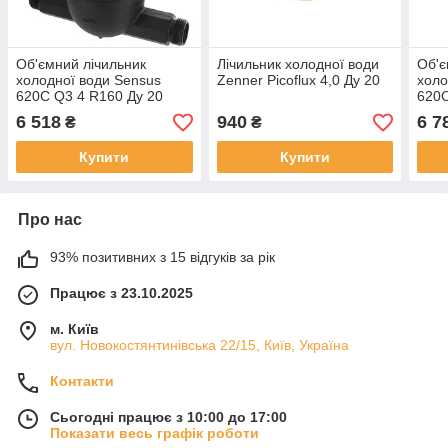
Об'ємний лічильник
Лічильник холодної води
Об'є
холодної води Sensus
Zenner Picoflux 4,0 Ду 20
холо
620C Q3 4 R160 Ду 20
620C
6 518
940
6 7
₴
₴
Купити
Купити
Про нас
93% позитивних з 15 відгуків за рік
Працює з 23.10.2025
м. Київ
вул. Новокостянтинівська 22/15, Київ, Україна
Контакти
Сьогодні працює з 10:00 до 17:00
Показати весь графік роботи