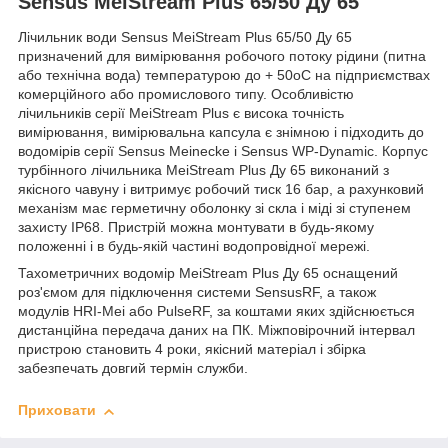
Sensus MeiStream Plus 65/50 Ду 65
Лічильник води Sensus MeiStream Plus 65/50 Ду 65
призначений для вимірювання робочого потоку рідини (питна
або технічна вода) температурою до + 50оС на підприємствах
комерційного або промислового типу. Особливістю
лічильників серії MeiStream Plus є висока точність
вимірювання, вимірювальна капсула є знімною і підходить до
водомірів серії Sensus Meinecke і Sensus WP-Dynamic. Корпус
турбінного лічильника MeiStream Plus Ду 65 виконаний з
якісного чавуну і витримує робочий тиск 16 бар, а рахунковий
механізм має герметичну оболонку зі скла і міді зі ступенем
захисту IP68. Пристрій можна монтувати в будь-якому
положенні і в будь-якій частині водопровідної мережі.
Тахометричних водомір MeiStream Plus Ду 65 оснащений
роз'ємом для підключення системи SensusRF, а також
модулів HRI-Mei або PulseRF, за коштами яких здійснюється
дистанційна передача даних на ПК. Міжповірочний інтервал
пристрою становить 4 роки, якісний матеріал і збірка
забезпечать довгий термін служби.
Приховати