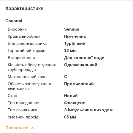
Характеристики
Основні
Виробник
Sensus
Країна виробник
Німеччина
Вид водолічильника
Турбінний
Гарантійний термін
12 міс
Використання
Для холодної води
Кількість обслуговуваних
Одноканальний
трубопроводів
Метрологічний клас
С
Область застосування
Промисловий
лічильника
Стан
Новий
Тип приєднання
Фланцеве
Тип лічильника
З імпульсним виходом
Умовний прохід
65 мм
Приховати