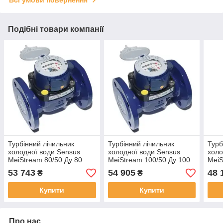
Подібні товари компанії
Турбінний лічильник
Турбінний лічильник
Турб
холодної води Sensus
холодної води Sensus
холо
MeiStream 80/50 Ду 80
MeiStream 100/50 Ду 100
MeiS
40
53 743
54 905
48 
₴
₴
Купити
Купити
Про нас