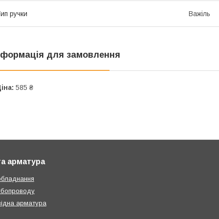
ип ручки
Важіль
нформація для замовлення
іна:
585 ₴
та арматура
обладнання
убопроводу
ідна арматура