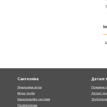
Т
І
Ц
Сантехніка
Деталі 
Лічильники води
Пожежне 
Мідні труби
Деталі тр
Каналізаційні системи
Трубопров
Поліпропілен