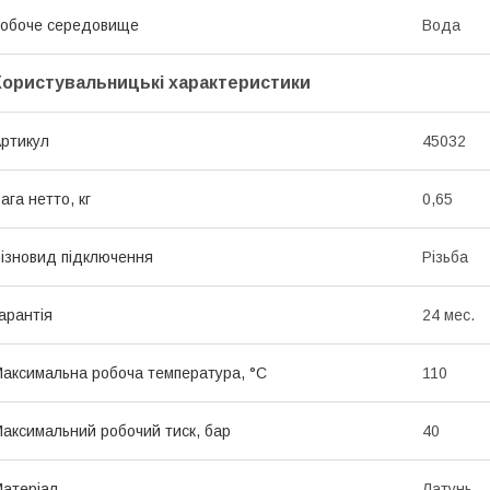
обоче середовище
Вода
Користувальницькі характеристики
ртикул
45032
ага нетто, кг
0,65
ізновид підключення
Різьба
арантія
24 мес.
аксимальна робоча температура, °C
110
аксимальний робочий тиск, бар
40
атеріал
Латунь