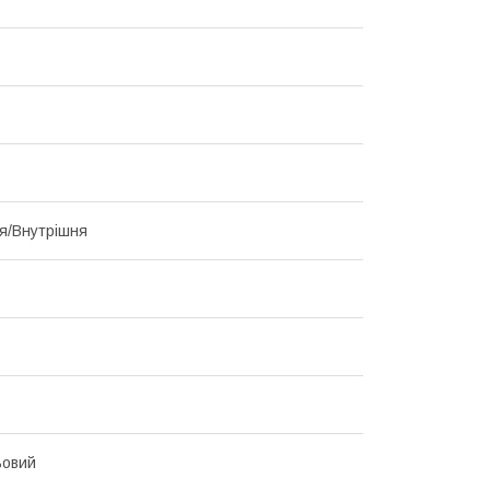
я/Внутрішня
ьовий