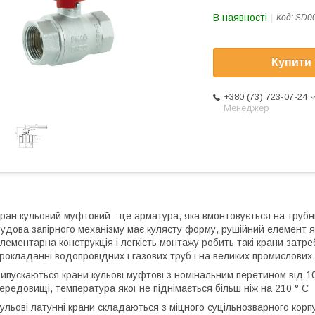
В наявності
Код:
SD0
Купити
+380 (73) 723-07-24
Менеджер
ран кульовий муфтовий - це арматура, яка вмонтовується на трубн
удова запірного механізму має кулясту форму, рушійний елемент як
лементарна конструкція і легкість монтажу робить такі крани зат
рокладанні водопровідних і газових труб і на великих промислових 
ипускаються крани кульові муфтові з номінальним перетином від 1
ередовищі, температура якої не піднімається більш ніж на 210 ° C
ульові латунні крани складаються з міцного суцільнозварного корп