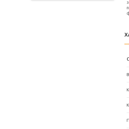
з
п
ф
Х
В
К
К
П