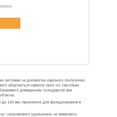
0029014
их системах за допомогою нарізного сполучення.
ого обертається навколо своєї осі. Настільки
ребуваними в домашньому господарстві при
об'єктах.
0 до 100 мм і призначені для функціонування в
усу і сальникового ущільнення, не вимагають