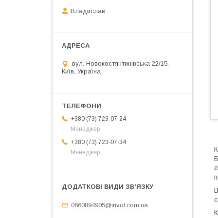
Владислав
вул. Новокостянтинівська 22/15,
Київ, Україна
+380 (73) 723-07-24
Менеджер
+380 (73) 723-07-34
К
Менеджер
Б
е
п
В
с
0660894905@invol.com.ua
К