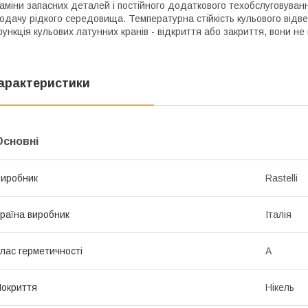
аміни запасних деталей і постійного додаткового техобслуговуванн
одачу рідкого середовища. Температурна стійкість кульового відв
ункція кульових латунних кранів - відкриття або закриття, вони н
арактеристики
Основні
иробник
Rastelli
раїна виробник
Італія
лас герметичності
А
окриття
Нікель