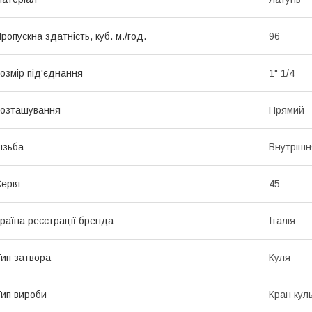
ропускна здатність, куб. м./год.
96
озмір під'єднання
1" 1/4
озташування
Прямий
ізьба
Внутрішн
ерія
45
раїна реєстрації бренда
Італія
ип затвора
Куля
ип вироби
Кран кул