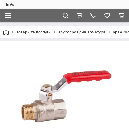
InVol
Товари та послуги
Трубопровідна арматура
Кран ку