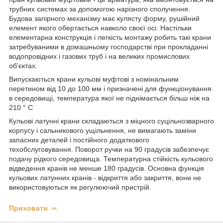
трубних системах за допомогою нарізного сполучення.
Будова запірного механізму має кулясту форму, рушійний
елемент якого обертається навколо своєї осі. Настільки
елементарна конструкція і легкість монтажу робить такі крани
затребуваними в домашньому господарстві при прокладанні
водопровідних і газових труб і на великих промислових
об'єктах.
Випускаються крани кульові муфтові з номінальним
перетином від 10 до 100 мм і призначені для функціонування
в середовищі, температура якої не піднімається більш ніж на
210 ° C
Кульові латунні крани складаються з міцного суцільнозварного
корпусу і сальникового ущільнення, не вимагають заміни
запасних деталей і постійного додаткового
техобслуговування. Поворот ручки на 90 градусів забезпечує
подачу рідкого середовища. Температурна стійкість кульового
відведення кранів не менше 180 градусів. Основна функція
кульових латунних кранів - відкриття або закриття, вони не
використовуються як регулюючий пристрій.
Приховати