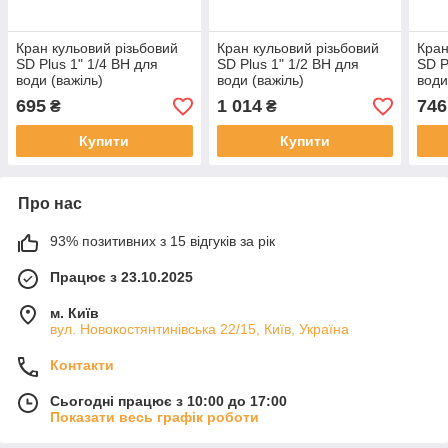
Кран кульовий різьбовий
Кран кульовий різьбовий
Кран
SD Plus 1" 1/4 ВН для
SD Plus 1" 1/2 ВН для
SD P
води (важіль)
води (важіль)
води
695
1 014
746
₴
₴
Купити
Купити
Про нас
93% позитивних з 15 відгуків за рік
Працює з 23.10.2025
м. Київ
вул. Новокостянтинівська 22/15, Київ, Україна
Контакти
Сьогодні працює з 10:00 до 17:00
Показати весь графік роботи