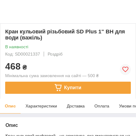
Кран кульовий різьбовий SD Plus 1" ВН для
води (важіль)
В наявності
Код: SD00021337
Роздріб
468
₴
Мінімальна сума замовлення на сайті — 500 ₴
Купити
Опис
Характеристики
Доставка
Оплата
Умови п
Опис
Кран кульовий муфтовий - це арматура, яка вмонтовується на