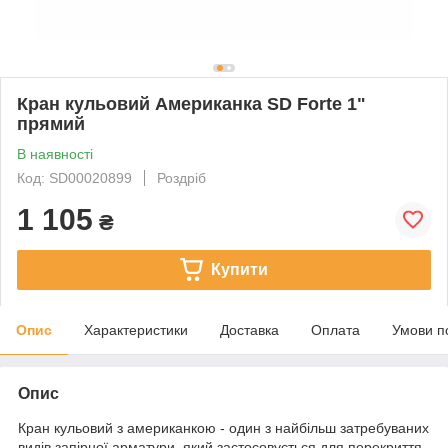
Кран кульовий Американка SD Forte 1"
прямий
В наявності
Код: SD00020899
Роздріб
1 105
₴
Купити
Опис
Характеристики
Доставка
Оплата
Умови п
Опис
Кран кульовий з американкою - один з найбільш затребуваних
видів запірної арматури, який застосовується для перекриття