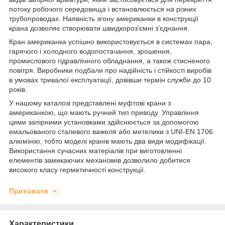
потоку робочого середовища і встановлюється на різних
трубопроводах. Наявність згону американки в конструкції
крана дозволяє створювати швидкороз'ємні з'єднання.
Кран американка успішно використовується в системах пара,
гарячого і холодного водопостачання, зрошення,
промислового гідравлічного обладнання, а також стисненого
повітря. Виробники подбали про надійність і стійкості виробів
в умовах тривалої експлуатації, довівши термін служби до 10
років.
У нашому каталозі представлені муфтові крани з
американкою, що мають ручний тип приводу. Управління
цими запірними установками здійснюється за допомогою
емальованого сталевого важеля або метелики з UNI-EN 1706
алюмінію, тобто моделі кранів мають два види модифікації.
Використання сучасних матеріалів при виготовленні
елементів замикаючих механізмів дозволило добитися
високого класу герметичності конструкції.
Приховати
Характеристики