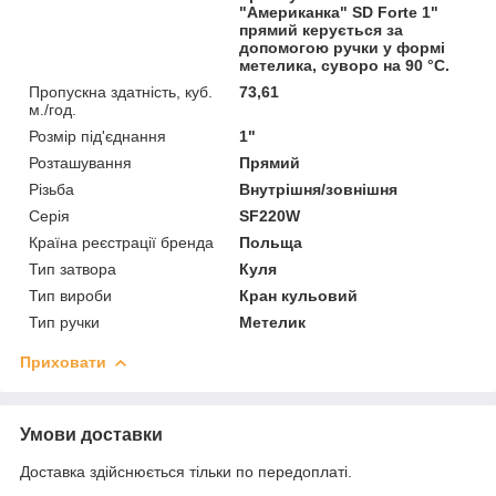
"Американка" SD Forte 1"
прямий керується за
допомогою ручки у формі
метелика, суворо на 90 °C.
Пропускна здатність, куб.
73,61
м./год.
Розмір під'єднання
1"
Розташування
Прямий
Різьба
Внутрішня/зовнішня
Серія
SF220W
Країна реєстрації бренда
Польща
Тип затвора
Куля
Тип вироби
Кран кульовий
Тип ручки
Метелик
Приховати
Умови доставки
Доставка здійснюється тільки по передоплаті.