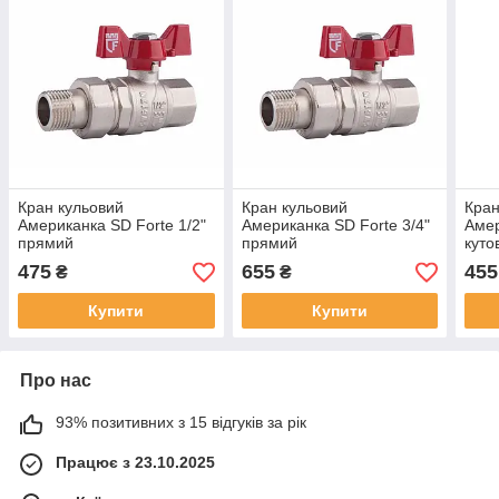
Кран кульовий
Кран кульовий
Кран
Американка SD Forte 1/2"
Американка SD Forte 3/4"
Амер
прямий
прямий
куто
475
655
455
₴
₴
Купити
Купити
Про нас
93% позитивних з 15 відгуків за рік
Працює з 23.10.2025