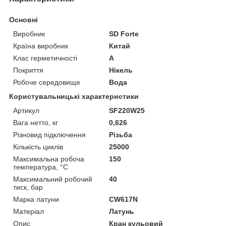
Основні
Виробник
SD Forte
Країна виробник
Китай
Клас герметичності
А
Покриття
Нікель
Робоче середовище
Вода
Користувальницькі характеристики
Артикул
SF220W25
Вага нетто, кг
0,626
Різновид підключення
Різьба
Кількість циклів
25000
Максимальна робоча
150
температура, °C
Максимальний робочий
40
тиск, бар
Марка латуни
CW617N
Матеріал
Латунь
Опис
Кран кульовий