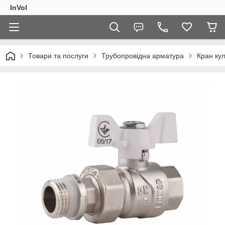
InVol
Товари та послуги
Трубопровідна арматура
Кран ку