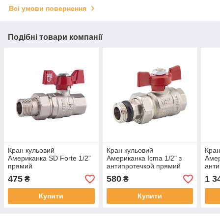
Всі умови повернення
Подібні товари компанії
Кран кульовий
Кран кульовий
Кран
Американка SD Forte 1/2"
Американка Icma 1/2" з
Амер
прямий
антипротечкой прямий
анти
475
580
1 3
₴
₴
Купити
Купити