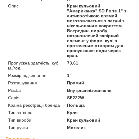
Опис
Кран кульовий
"Американка" SD Forte 1" з
антипротічкою прямий
виготовляється з латуні з
нікельованим покриттям.
Всередині виробу
встановлений запірний
елемент у формі кулі з
проточеним отвором для
пропускання води через
кран.
Пропускна здатність, куб.
73,61
м./год.
Розмір під'єднання
1"
Розташування
Прямий
Різьба
Внутрішня/зовнішня
Серія
SF222W
Країна реєстрації бренда
Польща
Тип затвора
Куля
Тип вироби
Кран кульовий
Тип ручки
Метелик
Приховати