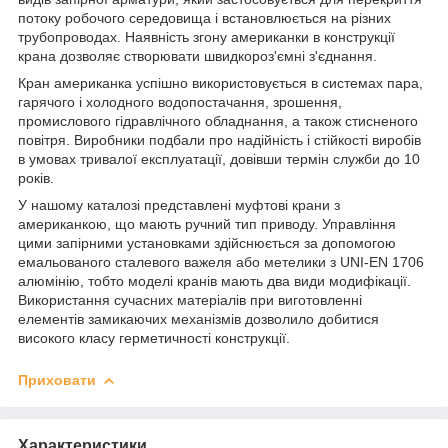
потоку робочого середовища і встановлюється на різних
трубопроводах. Наявність згону американки в конструкції
крана дозволяє створювати швидкороз'ємні з'єднання.
Кран американка успішно використовується в системах пара,
гарячого і холодного водопостачання, зрошення,
промислового гідравлічного обладнання, а також стисненого
повітря. Виробники подбали про надійність і стійкості виробів
в умовах тривалої експлуатації, довівши термін служби до 10
років.
У нашому каталозі представлені муфтові крани з
американкою, що мають ручний тип приводу. Управління
цими запірними установками здійснюється за допомогою
емальованого сталевого важеля або метелики з UNI-EN 1706
алюмінію, тобто моделі кранів мають два види модифікації.
Використання сучасних матеріалів при виготовленні
елементів замикаючих механізмів дозволило добитися
високого класу герметичності конструкції.
Приховати
Характеристики