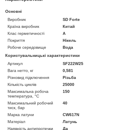
Основні
Виробник
SD Forte
Країна виробник
Китай
Клас герметичності
А
Покриття
Нікель
Робоче середовище
Вода
Користувальницькі характеристики
Артикул
SF222W25
Вага нетто, кг
0,581
Різновид підключення
Різьба
Кількість циклів
25000
Максимальна робоча
150
температура, °C
Максимальний робочий
40
тиск, бар
Марка латуни
CW617N
Матеріал
Латунь
Наявність антипротечки
Да