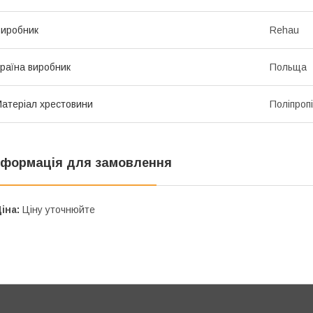
иробник
Rehau
раїна виробник
Польща
атеріал хрестовини
Поліпроп
нформація для замовлення
іна:
Ціну уточнюйте