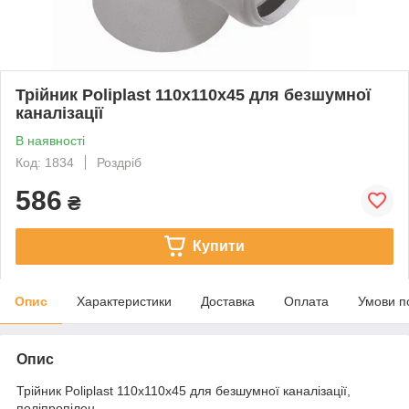
Трійник Poliplast 110х110х45 для безшумної
каналізації
В наявності
Код: 1834
Роздріб
586
₴
Купити
Опис
Характеристики
Доставка
Оплата
Умови п
Опис
Трійник Poliplast 110х110х45 для безшумної каналізації,
поліпропілен