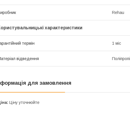
иробник
Rehau
Користувальницькі характеристики
арантійний термін
1 міс
атеріал відведення
Поліпроп
нформація для замовлення
іна:
Ціну уточнюйте