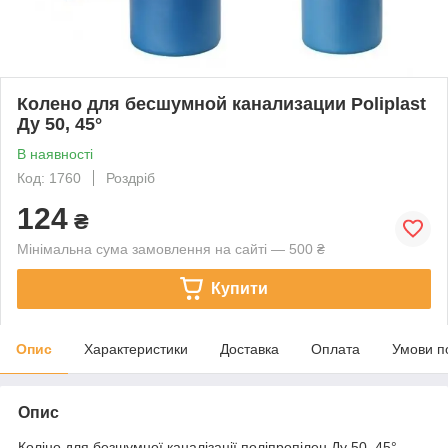
Колено для бесшумной канализации Poliplast
Ду 50, 45°
В наявності
Код: 1760
Роздріб
124
₴
Мінімальна сума замовлення на сайті — 500 ₴
Купити
Опис
Характеристики
Доставка
Оплата
Умови п
Опис
Коліно для безшумної каналізації поліпропілен Ду 50, 45°