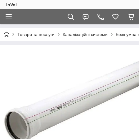
InVol
Товари та послуги
Каналізаційні системи
Безшумна к