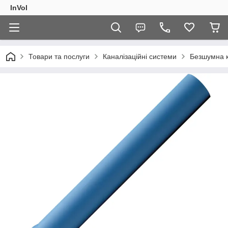
InVol
Товари та послуги
Каналізаційні системи
Безшумна к