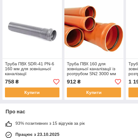
Труба ПВХ SDR-41 PN-6
Труба ПВХ 160 для
Труб
160 мм для зовнішньої
зовнішньої каналізації із
зовн
каналізації
розтрубом SN2 3000 мм
розт
758
912
1 1
₴
₴
Купити
Купити
Про нас
93% позитивних з 15 відгуків за рік
Працює з 23.10.2025