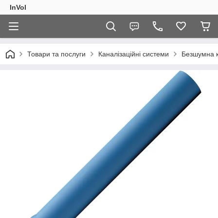
InVol
Товари та послуги
Каналізаційні системи
Безшумна к