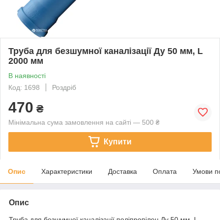
Труба для безшумної каналізації Ду 50 мм, L
2000 мм
В наявності
Код: 1698
Роздріб
470
₴
Мінімальна сума замовлення на сайті — 500 ₴
Купити
Опис
Характеристики
Доставка
Оплата
Умови п
Опис
Труба для безшумної каналізації поліпропілен Ду 50 мм, L