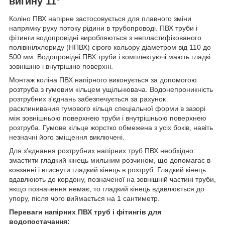
вигину 11°
Коліно ПВХ напірне застосовується для плавного зміни
напрямку руху потоку рідини в трубопроводі. ПВХ труби і
фітинги водопровідні виробляються з непластифікованого
полівінілхлориду (НПВХ) сірого кольору діаметром від 110 до
500 мм. Водопровідні ПВХ труби і комплектуючі мають гладкі
зовнішню і внутрішню поверхні.
Монтаж коліна ПВХ напірного виконується за допомогою
розтруба з гумовим кільцем ущільнювача. Водонепроникність
розтрубних з'єднань забезпечується за рахунок
расклинивания гумового кільця спеціальної форми в зазорі
між зовнішньою поверхнею труби і внутрішньою поверхнею
розтруба. Гумове кільце жорстко обмежена з усіх боків, навіть
незначні його зміщення виключені.
Для з'єднання розтрубних напірних труб ПВХ необхідно:
змастити гладкий кінець мильним розчином, що допомагає в
ковзанні і втиснути гладкий кінець в розтруб. Гладкий кінець
вдавлюють до кордону, позначеної на зовнішній частині труби,
якщо позначення немає, то гладкий кінець вдавлюється до
упору, після чого виймається на 1 сантиметр.
Переваги напірних ПВХ труб і фітингів для
водопостачання: