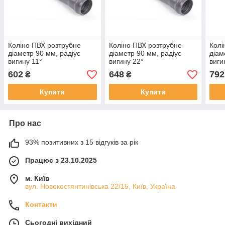
Коліно ПВХ розтрубне
Коліно ПВХ розтрубне
Колі
діаметр 90 мм, радіус
діаметр 90 мм, радіус
діам
вигину 11°
вигину 22°
виги
602
648
792
₴
₴
Купити
Купити
Про нас
93% позитивних з 15 відгуків за рік
Працює з 23.10.2025
м. Київ
вул. Новокостянтинівська 22/15, Київ, Україна
Контакти
Сьогодні вихідний