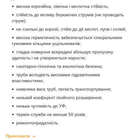
висока корозійна, хімічна і кислотна стійкість;
стійкість до впливу блукаючих струмів (не проводить
струм);
не схильні до корозії, стійкі до дії кислот, лугів і солей;
висока герметичність забезпечується спеціальними
гумовими кільцями ущільнювачів;
гладка поверхня всередині збільшує пропускну
здатність і не утворюються нарости;
санітарно-гігієнічна та екологічна безпека;
труби володіють високими гідравлічними
властивостями;
невелика вага труб, легкість транспортування;
низький коефіцієнт лінійного розширення;
низька чутливість до УФ;
термін служби не менше 50 років;
ремонтопридатність.
Приховати