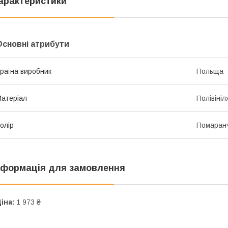
арактеристики
Основні атрибути
раїна виробник
Польща
атеріал
Полівіні
олір
Помаран
нформація для замовлення
іна:
1 973 ₴