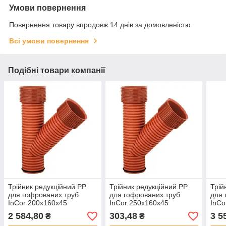
Умови повернення
Повернення товару впродовж 14 днів за домовленістю
Всі умови повернення
Подібні товари компанії
Трійник редукційний PP
Трійник редукційний PP
Трій
для гофрованих труб
для гофрованих труб
для 
InCor 200х160х45
InCor 250х160х45
InCo
2 584,80
303,48
3 5
₴
₴