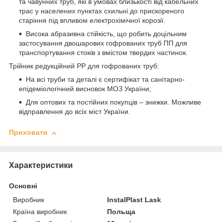
та чавунних труб, які в умовах близькості від кабельних
трас у населених пунктах схильні до прискореного
старіння під впливом електрохімічної корозії.
Висока абразивна стійкість, що робить доцільним
застосування двошарових гофрованих труб ПП для
транспортування стоків з вмістом твердих частинок.
Трійник редукційний PP для гофрованих труб:
На всі труби та деталі є сертифікат та санітарно-
епідеміологічний висновок МОЗ України;
Для оптових та постійних покупців – знижки. Можливе
відправлення до всіх міст України.
Приховати
Характеристики
Основні
Виробник
InstalPlast Lask
Країна виробник
Польща