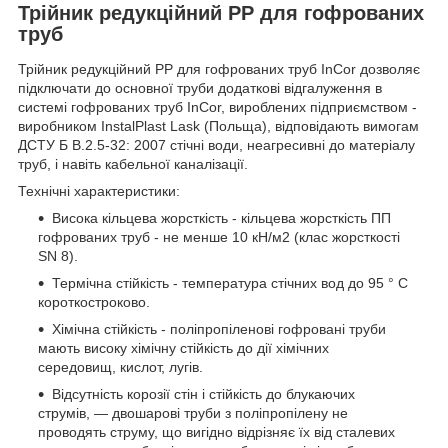
Трійник редукційний PP для гофрованих
труб
Трійник редукційний PP для гофрованих труб InCor дозволяє
підключати до основної труби додаткові відгалуження в
системі гофрованих труб InCor, вироблених підприємством -
виробником InstalPlast Lask (Польща), відповідають вимогам
ДСТУ Б В.2.5-32: 2007 стічні води, неагресивні до матеріалу
труб, і навіть кабельної каналізації.
Технічні характеристики:
Висока кільцева жорсткість - кільцева жорсткість ПП
гофрованих труб - не менше 10 кН/м2 (клас жорсткості
SN 8).
Термічна стійкість - температура стічних вод до 95 ° С
короткостроково.
Хімічна стійкість - поліпропіленові гофровані труби
мають високу хімічну стійкість до дії хімічних
середовищ, кислот, лугів.
Відсутність корозії стін і стійкість до блукаючих
струмів, — двошарові труби з поліпропілену не
проводять струму, що вигідно відрізняє їх від сталевих