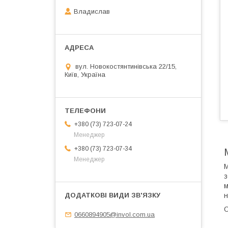
Владислав
вул. Новокостянтинівська 22/15,
Київ, Україна
+380 (73) 723-07-24
Менеджер
+380 (73) 723-07-34
Менеджер
М
з
м
н
О
0660894905@invol.com.ua