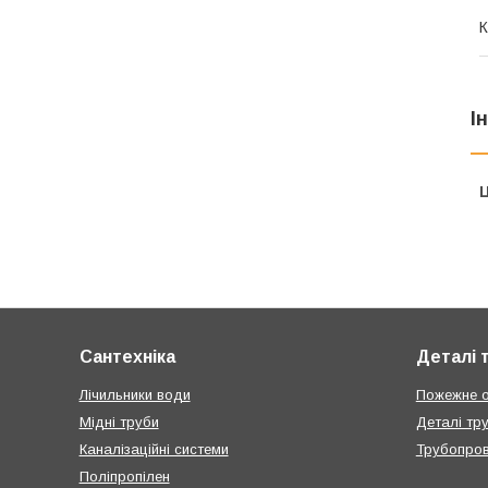
К
І
Ц
Сантехніка
Деталі 
Лічильники води
Пожежне 
Мідні труби
Деталі тр
Каналізаційні системи
Трубопров
Поліпропілен