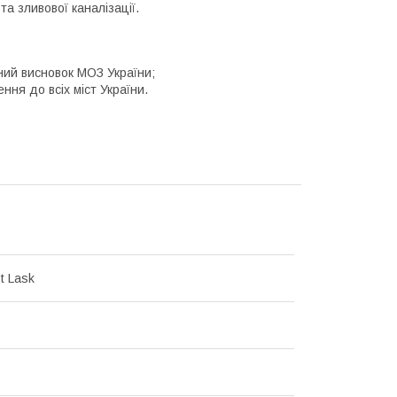
та зливової каналізації.
чний висновок МОЗ України;
ння до всіх міст України.
st Lask