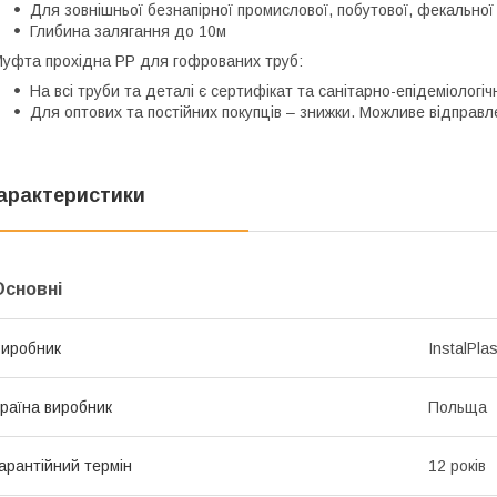
Для зовнішньої безнапірної промислової, побутової, фекальної 
Глибина залягання до 10м
уфта прохідна PP для гофрованих труб:
На всі труби та деталі є сертифікат та санітарно-епідеміологі
Для оптових та постійних покупців – знижки. Можливе відправле
арактеристики
Основні
иробник
InstalPla
раїна виробник
Польща
арантійний термін
12 років