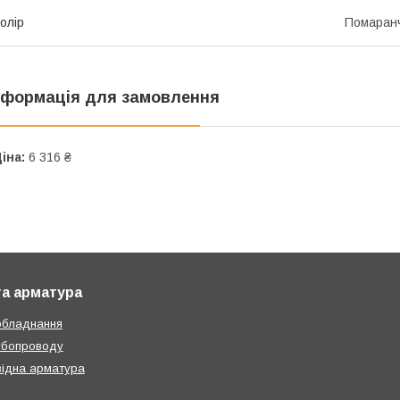
олір
Помаран
нформація для замовлення
іна:
6 316 ₴
та арматура
обладнання
убопроводу
ідна арматура