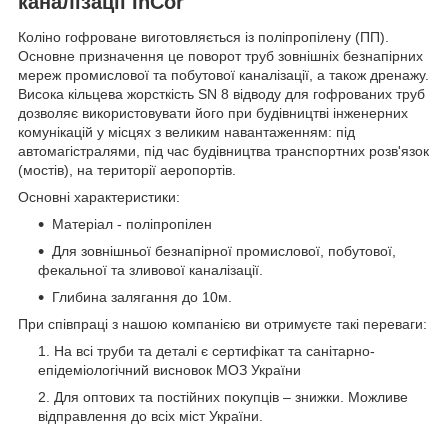
каналізації InCor
Коліно гофроване виготовляється із поліпропілену (ПП).
Основне призначення це поворот труб зовнішніх безнапірних
мереж промислової та побутової каналізації, а також дренажу.
Висока кільцева жорсткість SN 8 відводу для гофрованих труб
дозволяє використовувати його при будівництві інженерних
комунікацій у місцях з великим навантаженням: під
автомагістралями, під час будівництва транспортних розв'язок
(мостів), на території аеропортів.
Основні характеристики:
Матеріал - поліпропілен
Для зовнішньої безнапірної промислової, побутової,
фекальної та зливової каналізації.
Глибина залягання до 10м.
При співпраці з нашою компанією ви отримуєте такі переваги:
На всі труби та деталі є сертифікат та санітарно-
епідеміологічний висновок МОЗ України
Для оптових та постійних покупців – знижки. Можливе
відправлення до всіх міст України.