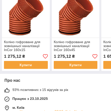
Коліно гофроване для
Коліно гофроване для
Колі
зовнішньої каналізації
зовнішньої каналізації
зовн
InCor 160х15
InCor 160х45
InCo
1 275,12
1 275,12
1 6
₴
₴
Купити
Купити
Про нас
93% позитивних з 15 відгуків за рік
Працює з 23.10.2025
м. Київ