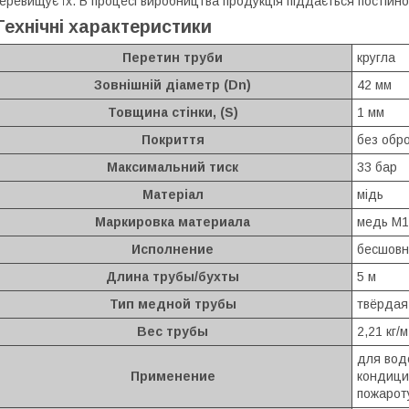
еревищує їх. В процесі виробництва продукція піддається постійно
Технічні характеристики
Перетин труби
кругла
Зовнішній діаметр (Dn)
42
мм
Товщина стінки, (S)
1 мм
Покриття
без обр
Максимальний тиск
33 бар
Матеріал
мідь
Маркировка материала
медь М1
Исполнение
бесшовн
Длина трубы/бухты
5 м
Тип медной трубы
твёрдая
Вес трубы
2,21 кг/м
для вод
Применение
кондици
пожарот