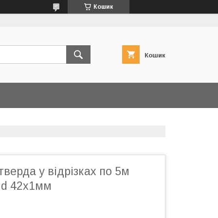
Кошик
Кошик
тверда у відрізках по 5м
nd 42х1мм