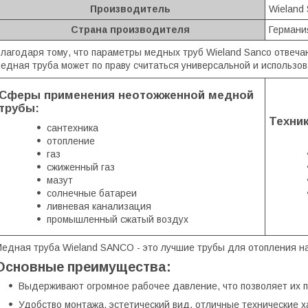
Производитель
Wieland
Страна производителя
Германи
лагодаря тому, что параметры медных труб Wieland Sanco отвеча
едная труба может по праву считаться универсальной и использо
Сферы применения неотожженной медной
трубы:
Техни
сантехника
отопление
газ
сжиженный газ
мазут
солнечные батареи
ливневая канализация
промышленный сжатый воздух
едная труба Wieland SANCO - это лучшие трубы для отопления н
Основные преимущества:
Выдерживают огромное рабочее давление, что позволяет их 
Удобство монтажа, эстетический вид, отличные технические х