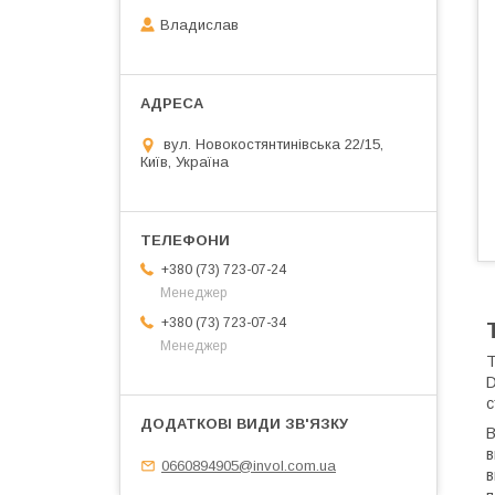
Владислав
вул. Новокостянтинівська 22/15,
Київ, Україна
+380 (73) 723-07-24
Менеджер
+380 (73) 723-07-34
Менеджер
Т
D
с
В
в
0660894905@invol.com.ua
в