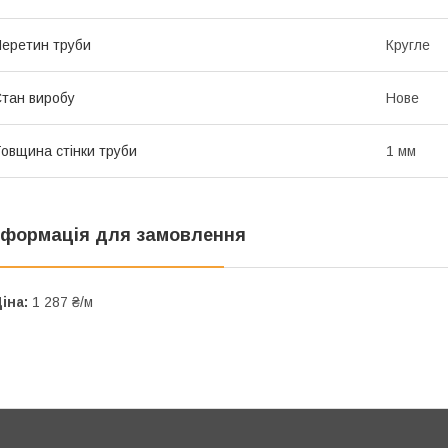
еретин труби
Кругле
тан виробу
Нове
овщина стінки труби
1 мм
нформація для замовлення
іна:
1 287 ₴/м