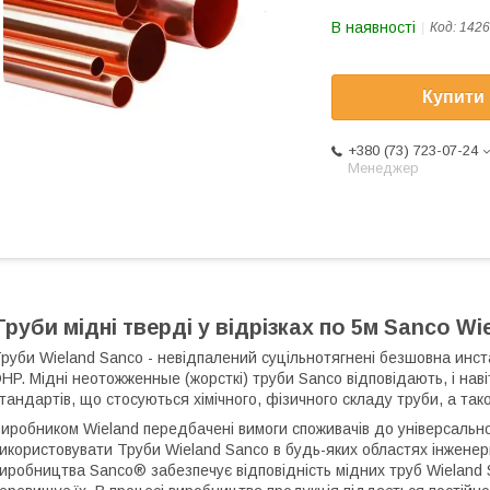
В наявності
Код:
1426
Купити
+380 (73) 723-07-24
Менеджер
Труби мідні тверді у відрізках по 5м Sanco W
руби Wieland Sanco - невідпалений суцільнотягнені безшовна инст
HP. Мідні неотожженные (жорсткі) труби Sanco відповідають, і нав
тандартів, що стосуються хімічного, фізичного складу труби, а тако
иробником Wieland передбачені вимоги споживачів до універсально
икористовувати Труби Wieland Sanco в будь-яких областях інжене
иробництва Sanco® забезпечує відповідність мідних труб Wieland 