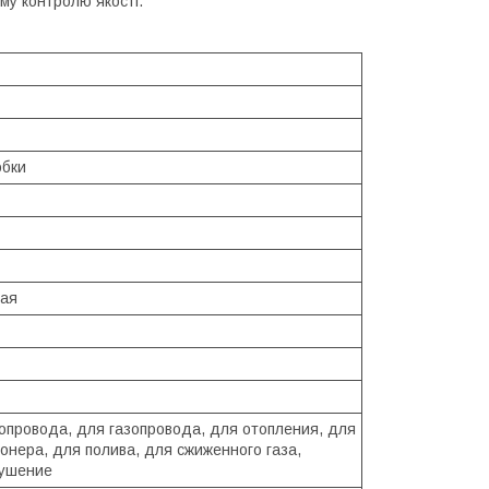
му контролю якості.
обки
ая
опровода, для газопровода, для отопления, для
онера, для полива, для сжиженного газа,
ушение