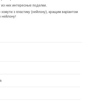
из них интересные поделки.
о хомути з пластику (нейлону), кращим варіантом
з нейлону!
а