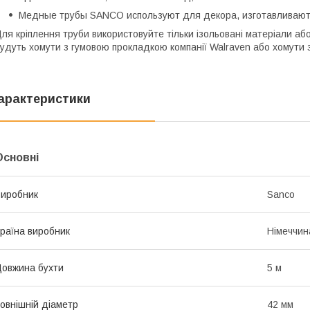
Медные трубы SANCO используют для декора, изготавливают 
ля кріплення труби використовуйте тільки ізольовані матеріали аб
удуть хомути з гумовою прокладкою компанії Walraven або хомути 
арактеристики
Основні
иробник
Sanco
раїна виробник
Німеччин
овжина бухти
5 м
овнішній діаметр
42 мм