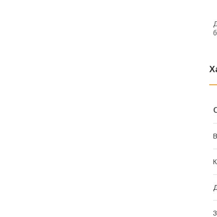
Д
б
Х
В
К
Д
З