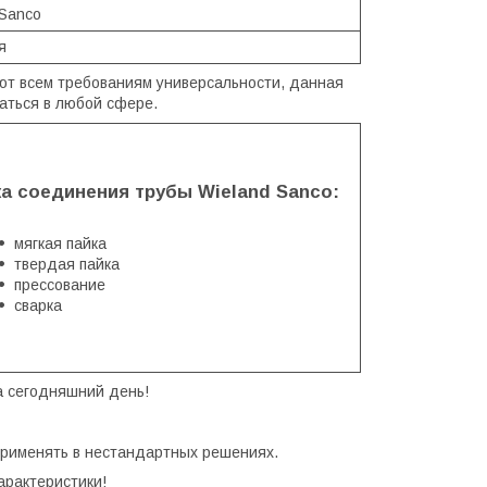
 Sanco
я
ют всем требованиям универсальности, данная
ваться в любой сфере.
ка соединения трубы Wieland Sanco
:
мягкая пайка
твердая пайка
прессование
сварка
а сегодняшний день!
применять в нестандартных решениях.
арактеристики!