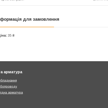
нформація для замовлення
іна:
35 ₴
та арматура
обладнання
убопроводу
ідна арматура