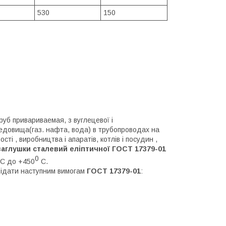
530
150
уб привариваемая, з вуглецевої і
редовища(газ. нафта, вода) в трубопроводах на
сті , виробництва і апаратів, котлів і посудин ,
заглушки
сталевий еліптичної ГОСТ 17379-01
0
С до +450
С.
овідати наступним вимогам
ГОСТ 17379-01
: