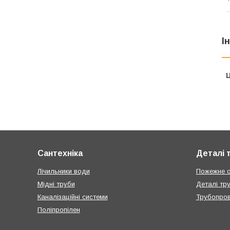
І
Ц
Сантехніка
Деталі 
Лічильники води
Пожежне 
Мідні труби
Деталі тр
Каналізаційні системи
Трубопров
Поліпропілен