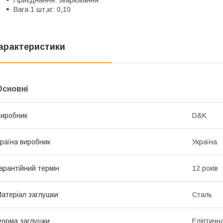
Вага 1 шт,кг: 0,10
арактеристики
Основні
иробник
D&K
раїна виробник
Україна
арантійний термін
12 років
атеріал заглушки
Сталь
орма заглушки
Еліптичн