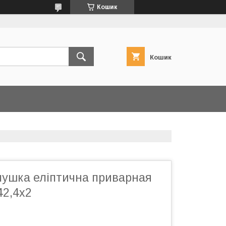
Кошик
Кошик
лушка еліптична приварная
42,4х2