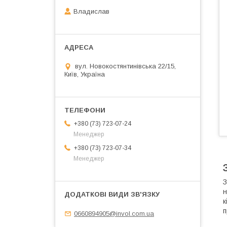
Владислав
вул. Новокостянтинівська 22/15,
Київ, Україна
+380 (73) 723-07-24
Менеджер
+380 (73) 723-07-34
Менеджер
З
н
к
п
0660894905@invol.com.ua