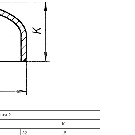
ння 2
K
32
15