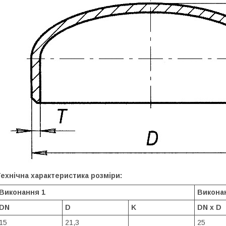
ехнічна характеристика розміри:
Виконання 1
Викона
DN
D
K
DN x D
15
21,3
25