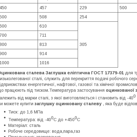
450
457
229
500
500
508
254
600
610
700
711
800
813
305
900
914
1000
1016
Оцинкована сталева Заглушка еліптична ГОСТ 17379-01
для тр
изьколегованої сталі, служить для перекриття подачі робочого се
ідприємствах енергетичної, нафтової, газової та хімічної промислово
о працюють під тиском.Температура застосування
оцинкованої 
0
алежить від марки сталі, з якої виготовляється і становить від -40
и можете купити
заглушку оцинковану
сталеву
, яка буде відп
Тиск: до 1,6 МПа
0
0
Температура: від -40
С до +450
С
Матеріал: сталь
Робоче середовище: вода,пара,газ
Приєднання: зварювання