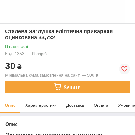
Сталева Заглушка еліптична приварная
оцинкована 33,7х2
В наявності
Код: 1353
Роздріб
30
₴
Мінімальна сума замовлення на сайті — 500 ₴
Купити
Опис
Характеристики
Доставка
Оплата
Умови п
Опис
Заглушка оцинкована еліптична