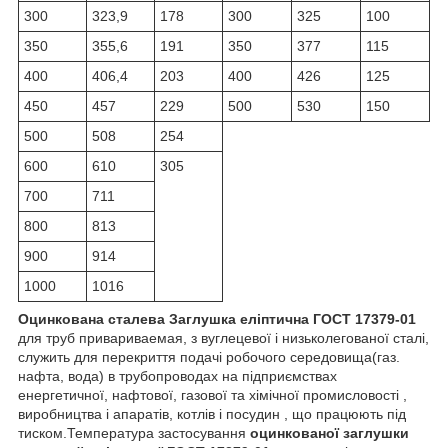
300
323,9
178
300
325
100
350
355,6
191
350
377
115
400
406,4
203
400
426
125
450
457
229
500
530
150
500
508
254
600
610
305
700
711
800
813
900
914
1000
1016
Оцинкована сталева Заглушка еліптична ГОСТ 17379-01
для труб привариваемая, з вуглецевої і низьколегованої сталі,
служить для перекриття подачі робочого середовища(газ.
нафта, вода) в трубопроводах на підприємствах
енергетичної, нафтової, газової та хімічної промисловості ,
виробництва і апаратів, котлів і посудин , що працюють під
тиском.Температура застосування
оцинкованої заглушки