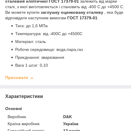
сталевий еліптичної ГОСТ 17379-01
залежить від марки
сталі, з якої виготовляється і становить від -40
0
С до +450
0
С.
Ви можете купити
заглушку оцинковану
сталеву
, яка буде
відповідати наступним вимогам
ГОСТ 17379-01
:
Тиск: до 1,6 МПа
Температура: від -40
0
С до +450
0
С
Матеріал: сталь
Робоче середовище: вода,пара,газ
Приєднання: зварювання
Вага 1 шт,кг: 0,10
Приховати
Характеристики
Основні
Виробник
D&K
Країна виробник
Україна
Гарантійний термін
12 років