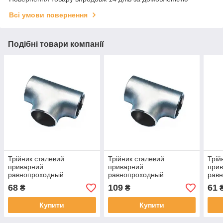
Всі умови повернення
Подібні товари компанії
Трійник сталевий
Трійник сталевий
Трій
приварний
приварний
при
равнопроходный
равнопроходный
равн
оцинкований 21,3х2
оцинкований 33,7х2
68
109
61
₴
₴
Купити
Купити