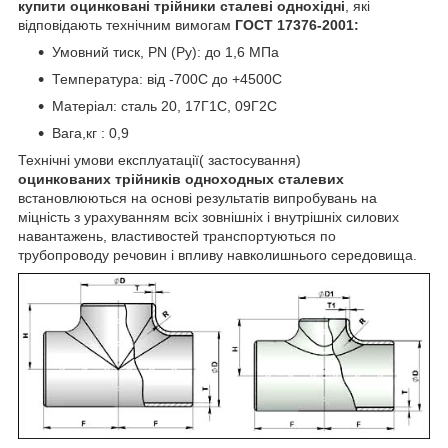
купити
оцинковані
трійники
сталеві
одно
хідні
, які
відповідають технічним вимогам
ГОСТ 17376-2001:
Умовний тиск, PN (Ру): до 1,6 МПа
Температура: від -70
0
С до +450
0
С
Матеріал: сталь 20, 17Г1С, 09Г2С
Вага,кг : 0,9
Технічні умови експлуатації( застосування)
оцинкованих
трійників
одно
ходных сталевих
встановлюються на основі результатів випробувань на
міцність з урахуванням всіх зовнішніх і внутрішніх силових
навантажень, властивостей транспортуються по
трубопроводу речовин і впливу навколишнього середовища.