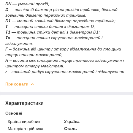
DN
— умовний прохід;
D
— зовнішній діаметр рівнопрохідні трійників; більший
зовнішній діаметр перехідних трійників;
D1
— менший зовнішній діаметр перехідних трійників;
Т
— товщина стінки деталі з діаметром D;
Т1
— товщина стінки деталі з діаметром D1;
Тв
— товщина стінки скруглення магістралей і
відгалуження;
F
– довжина від центру отвору відгалуження до площини
торця отвори магістралей;
Н
– висота між площиною торця третього відгалуження і
центром отвору магістралі.
r
– зовнішній радіус скруглення магістралей і відгалуження.
Приховати
Характеристики
Основні
Країна виробник
Україна
Матеріал трійника
Сталь