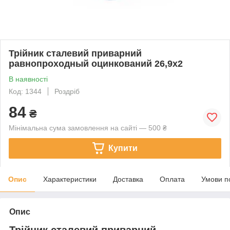
Трійник сталевий приварний
равнопроходный оцинкований 26,9х2
В наявності
Код: 1344
Роздріб
84
₴
Мінімальна сума замовлення на сайті — 500 ₴
Купити
Опис
Характеристики
Доставка
Оплата
Умови п
Опис
Трійник сталевий приварний