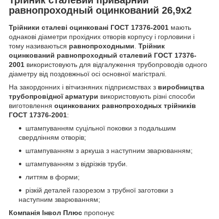
равнопроходный оцинкований 26,9х2
Трійники
сталеві оцинковані ГОСТ 17376-2001
мають
однакові діаметри прохідних отворів корпусу і горловини і
тому називаються
равнопроходными
.
Трійник
оцинкований
равнопроходный
сталевий
ГОСТ 17376-
2001
використовують для відгалуження трубопроводів одного
діаметру від поздовжньої осі основної магістралі.
На закордонних і вітчизняних підприємствах з
виробництва
трубопровідної арматури
використовують різні способи
виготовлення
оцинкованих равнопро
ходных трійників
ГОСТ 17376-2001
:
штампуванням суцільної поковки з подальшим
свердлінням отворів;
штампуванням з аркуша з наступним зварюванням;
штампуванням з відрізків труби.
литтям в форми;
різкій деталей газорезом з трубної заготовки з
наступним зварюванням;
Компанія Інвол Плюс
пропонує