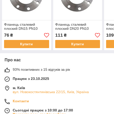
Фланець сталевий
Фланець сталевий
Флан
плоский DN15 PN10
плоский DN20 PN10
пло
76
111
109
₴
₴
Купити
Купити
Про нас
93% позитивних з 15 відгуків за рік
Працює з 23.10.2025
м. Київ
вул. Новокостянтинівська 22/15, Київ, Україна
Контакти
Сьогодні працює з 10:00 до 17:00