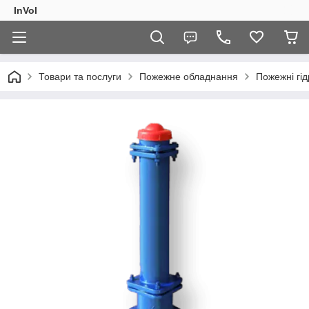
InVol
Товари та послуги
Пожежне обладнання
Пожежні гі