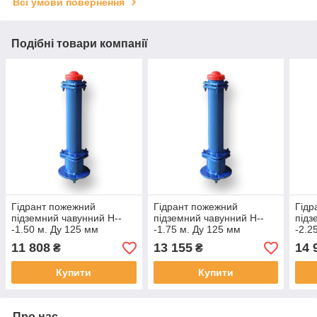
Всі умови повернення
Подібні товари компанії
Гідрант пожежний
Гідрант пожежний
Гідр
підземний чавунний H--
підземний чавунний H--
підз
-1.50 м. Ду 125 мм
-1.75 м. Ду 125 мм
-2.2
11 808
13 155
14 
₴
₴
Купити
Купити
Про нас