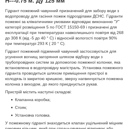
H---0.75 м. Ду 125 мм
Гідрант пожежний чавунний призначений для забору води з
водопроводу для гасіння пожеж підрозділами ДСНС. Гідранти
пожежні за кліматичними умовами відповідає виконанню "У"
категорії розміщення 5 по ГОСТ 15150-69 і призначені для
експлуатації при температурах навколишнього повітря від 268
до 308 К (від -5 до 40 ° С) і відносній вологості повітря 90%
при температурі 293 К ( 20 ° С).
Гідрант пожежний підземний чавунний застосовується для
усунення вогнищ загоряння шляхом відбору води з
трубопровідних систем за допомогою пожежної колонки, яка
встановлена в водопровідну магістраль. Установка пожежного
гідранта проводиться шляхом приміщення пристрої в
колодязь із закритою кришкою, зверху нагвинчується пожежна
колонка з виходом, до якого приєднується рукав.
Пристрій містить наступні складові:
Клапанна коробка;
Стояк;
Установча головка.
У пожежному гідранті знаходиться клапан ущільнений міцним
гумовим кільцем, який при спрацьовуванні відкриває або